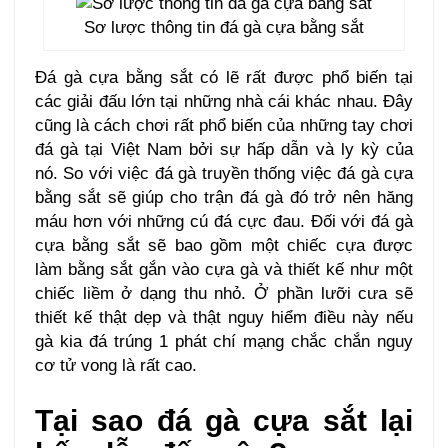
Sơ lược thông tin đá gà cựa bằng sắt
Đá gà cựa bằng sắt có lẽ rất được phổ biến tại
các giải đấu lớn tại những nhà cái khác nhau. Đây
cũng là cách chơi rất phổ biến của những tay chơi
đá gà tại Việt Nam bởi sự hấp dẫn và ly kỳ của
nó. So với việc đá gà truyền thống việc đá gà cựa
bằng sắt sẽ giúp cho trận đá gà đó trở nên hăng
máu hơn với những cú đá cực đau. Đối với đá gà
cựa bằng sắt sẽ bao gồm một chiếc cựa được
làm bằng sắt gắn vào cựa gà và thiết kế như một
chiếc liềm ở dạng thu nhỏ. Ở phần lưỡi cưa sẽ
thiết kế thật dẹp và thật nguy hiểm điều này nếu
gà kia đá trúng 1 phát chí mạng chắc chắn nguy
cơ tử vong là rất cao.
Tại sao đá gà cựa sắt lại