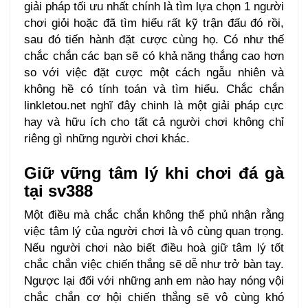
giải pháp tối ưu nhất chính là tìm lựa chọn 1 người
chơi giỏi hoặc đã tìm hiểu rất kỹ trận đấu đó rồi,
sau đó tiến hành đặt cược cùng họ. Có như thế
chắc chắn các bạn sẽ có khả năng thắng cao hơn
so với việc đặt cược một cách ngẫu nhiên và
không hề có tính toán và tìm hiểu. Chắc chắn
linkletou.net nghĩ đây chinh là một giải pháp cực
hay và hữu ích cho tất cả người chơi không chỉ
riêng gì những người chơi khác.
Giữ vững tâm lý khi chơi đá gà
tại sv388
Một điều mà chắc chắn không thể phủ nhận rằng
việc tâm lý của người chơi là vô cùng quan trọng.
Nếu người chơi nào biết điều hoà giữ tâm lý tốt
chắc chắn việc chiến thắng sẽ dễ như trở bàn tay.
Ngược lại đối với những anh em nào hay nóng vội
chắc chắn cơ hội chiến thắng sẽ vô cùng khó