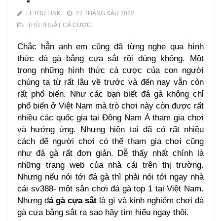
LETOU LINK
27 THÁNG SÁU 2022
THỦ THUẬT CÁ CƯỢC
Chắc hẳn anh em cũng đã từng nghe qua hình
thức đá gà bằng cựa sắt rồi đúng không. Một
trong những hình thức cá cược của con người
chúng ta từ rất lâu về trước và đến nay vẫn còn
rất phổ biến. Như các bạn biết đá gà không chỉ
phổ biến ở Việt Nam mà trò chơi này còn được rất
nhiều các quốc gia tại Đông Nam Á tham gia chơi
và hưởng ứng. Nhưng hiện tại đã có rất nhiều
cách để người chơi có thể tham gia chơi cũng
như đá gà rất đơn giản. Dễ thấy nhất chính là
những trang web của nhà cái trên thị trường.
Nhưng nếu nói tới đá gà thì phải nói tới ngay nhà
cái sv388- một sân chơi đá gà top 1 tại Việt Nam.
Nhưng đ
á gà cựa sắt
là gì và kinh nghiệm chơi đá
gà cựa bằng sắt ra sao hãy tìm hiểu ngay thôi.