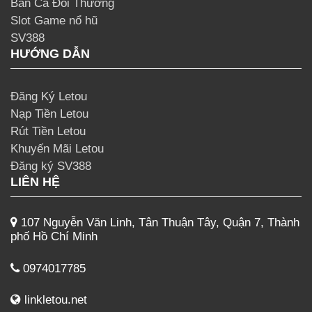
Bắn Cá Đổi Thưởng
Slot Game nổ hũ
SV388
HƯỚNG DẪN
Đăng Ký Letou
Nạp Tiền Letou
Rút Tiền Letou
Khuyến Mãi Letou
Đăng ký SV388
LIÊN HỆ
107 Nguyễn Văn Linh, Tân Thuận Tây, Quận 7, Thành
phố Hồ Chí Minh
0974017785
linkletou.net