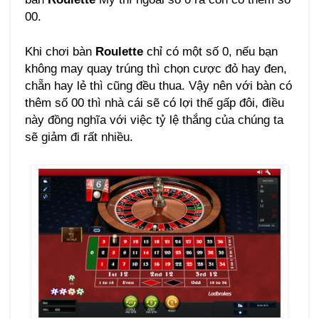
00.
Khi chơi bàn
Roulette
chỉ có một số 0, nếu bạn
không may quay trúng thì chọn cược đỏ hay đen,
chẵn hay lẻ thì cũng đều thua. Vậy nên với bàn có
thêm số 00 thì nhà cái sẽ có lợi thế gấp đôi, điều
này đồng nghĩa với việc tỷ lệ thắng của chúng ta
sẽ giảm đi rất nhiều.