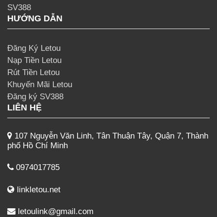
SV388
HƯỚNG DẪN
Đăng Ký Letou
Nạp Tiền Letou
Rút Tiền Letou
Khuyến Mãi Letou
Đăng ký SV388
LIÊN HỆ
107 Nguyễn Văn Linh, Tân Thuận Tây, Quận 7, Thành
phố Hồ Chí Minh
0974017785
linkletou.net
letoulink@gmail.com