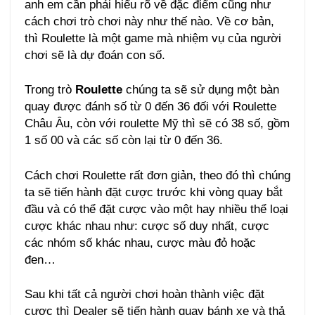
anh em cần phải hiểu rõ về đặc điểm cũng như
cách chơi trò chơi này như thế nào. Về cơ bản,
thì Roulette là một game mà nhiệm vụ của người
chơi sẽ là dự đoán con số.
Trong trò
Roulette
chúng ta sẽ sử dụng một bàn
quay được đánh số từ 0 đến 36 đối với Roulette
Châu Âu, còn với roulette Mỹ thì sẽ có 38 số, gồm
1 số 00 và các số còn lại từ 0 đến 36.
Cách chơi Roulette rất đơn giản, theo đó thì chúng
ta sẽ tiến hành đặt cược trước khi vòng quay bắt
đầu và có thể đặt cược vào một hay nhiều thể loại
cược khác nhau như: cược số duy nhất, cược
các nhóm số khác nhau, cược màu đỏ hoặc
đen…
Sau khi tất cả người chơi hoàn thành việc đặt
cược thì Dealer sẽ tiến hành quay bánh xe và thả