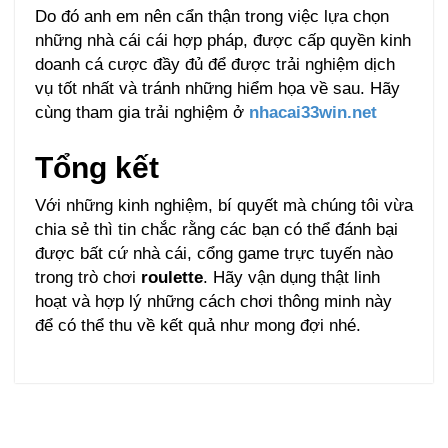
Do đó anh em nên cẩn thận trong việc lựa chọn
những nhà cái cái hợp pháp, được cấp quyền kinh
doanh cá cược đầy đủ để được trải nghiệm dịch
vụ tốt nhất và tránh những hiểm họa về sau. Hãy
cùng tham gia trải nghiệm ở
nhacai33win.net
Tổng kết
Với những kinh nghiệm, bí quyết mà chúng tôi vừa
chia sẻ thì tin chắc rằng các bạn có thể đánh bại
được bất cứ nhà cái, cổng game trực tuyến nào
trong trò chơi
roulette
. Hãy vận dụng thật linh
hoạt và hợp lý những cách chơi thông minh này
để có thể thu về kết quả như mong đợi nhé.