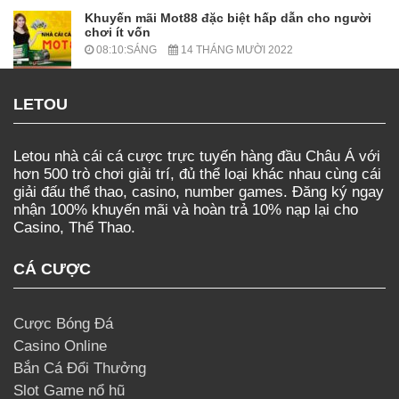
Khuyến mãi Mot88 đặc biệt hấp dẫn cho người
chơi ít vốn
08:10:SÁNG
14 THÁNG MƯỜI 2022
LETOU
Letou nhà cái cá cược trực tuyến hàng đầu Châu Á với
hơn 500 trò chơi giải trí, đủ thể loại khác nhau cùng cái
giải đấu thể thao, casino, number games. Đăng ký ngay
nhận 100% khuyến mãi và hoàn trả 10% nạp lại cho
Casino, Thể Thao.
CÁ CƯỢC
Cược Bóng Đá
Casino Online
Bắn Cá Đổi Thưởng
Slot Game nổ hũ