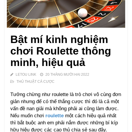
Bật mí kinh nghiệm
chơi Roulette thông
minh, hiệu quả
LETOU LINK
20 THÁNG MƯỜI HAI 2022
THỦ THUẬT CÁ CƯỢC
Tưởng chừng như roulette là trò chơi vô cùng đơn
giản nhưng để có thể thắng cược thì đó là cả một
vấn đề nan giải mà không phải ai cũng làm được.
Nếu muốn chơi
roulette
một cách hiệu quả nhất
thì bắt buộc anh em phải nắm được những bí kíp
hữu hiệu được các cao thủ chia sẻ sau đây.