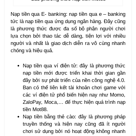
Nạp tiền qua E- banking: nạp tiền qua e – banking
tức là nạp tiền qua ứng dụng ngân hàng. Đây cũng
là phương thức được đa số bộ phận người chơi
lựa chọn bởi thao tác dễ dàng, tiện lợi với nhiều
người và nhất là giao dịch diễn ra vô cùng nhanh
chóng và hiệu quả.
Nạp tiền qua ví điện tử: đây là phương thức
nạp tiền mới được triển khai thời gian gần
đây bởi sự phát triển của nền công nghệ 4.0.
Bạn có thể liên kết tài khoản chơi game với
các ví điện tử phổ biến hiện nay như Momo,
ZaloPay, Moca,… để thực hiện quá trình nạp
tiền Mot88.
Nạp tiền bằng thẻ cào: đây là phương pháp
truyền thống và hiện nay cũng đã ít người
chơi sử dụng bởi nó hoạt động không nhanh