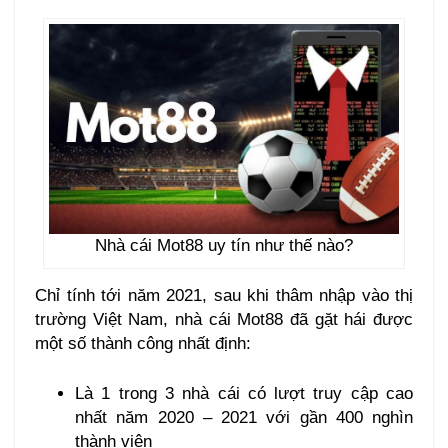
Nhà cái Mot88 uy tín như thế nào?
Chỉ tính tới năm 2021, sau khi thâm nhập vào thị
trường Việt Nam, nhà cái Mot88 đã gặt hái được
một số thành công nhất định:
Là 1 trong 3 nhà cái có lượt truy cập cao
nhất năm 2020 – 2021 với gần 400 nghìn
thành viên