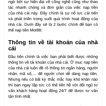
ngờ bởi sự hiện đại về công nghệ cũng như thao
tác nhanh chóng và đơn giản của việc nạp tiền
của nhà cái này. Đây chính là sự nỗ lực cải tiến
và phát triển trong suốt quá trình hoạt động của
nhà cái. Dưới đây sẽ là 2 bước chính để bạn có
thể nạp tiền Mot88:
Thông tin về tài khoản của nhà
cái
Đầu tiên chính là việc bạn phải biết được những
thông tin về tài khoản của nhà cái. Ở mục nạp tiền
của nhà cái luôn đề rõ thông tin ngân hàng, người
nhận, mã số,… để người chơi dễ dàng nạp tiền.
Nhưng nếu có bất kỳ thắc mắc hay khó khăn nào
thì bạn ngay lập tức có thể liên hệ với đội ngũ tư
vấn khách hàng hoạt động 24/7 để được tư vấn
tận tình nhất.