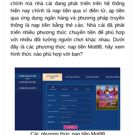
chính mà nhà cái đang phát triển trên hệ thống
hiện nay chính là nạp tiền qua ví điện tử, ạp tiền
qua ứng dụng ngân hàng và phương pháp truyền
thống là nạp tiền bằng thẻ cào. Nhà cái đã phát
triển nhiều phương thức chuyên tiền để phù hợp
với nhiều đối tưởng người chơi khác nhau. Dưới
đây là các phương thức nạp tiền Mot88, hãy xem
hình thức nào phù hợp với bạn?
Các phương thức nạp tiền Mot88