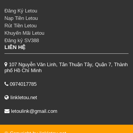
Đăng Ký Letou
Nạp Tiền Letou
Rút Tiền Letou
Khuyến Mãi Letou
Đăng ký SV388
LIÊN HỆ
107 Nguyễn Văn Linh, Tân Thuận Tây, Quận 7, Thành
phố Hồ Chí Minh
0974017785
linkletou.net
letoulink@gmail.com