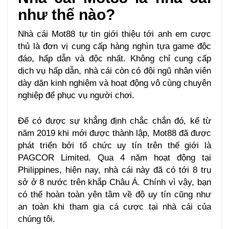
như thế nào?
Nhà cái Mot88 tự tin giới thiệu tới anh em cược
thủ là đơn vị cung cấp hàng nghìn tựa game độc
đáo, hấp dẫn và độc nhất. Không chỉ cung cấp
dịch vụ hấp dẫn, nhà cái còn có đội ngũ nhân viên
dày dặn kinh nghiệm và hoạt động vô cùng chuyên
nghiệp để phục vụ người chơi.
Để có được sự khẳng định chắc chắn đó, kể từ
năm 2019 khi mới được thành lập, Mot88 đã được
phát triển bởi tổ chức uy tín trên thế giới là
PAGCOR Limited. Qua 4 năm hoạt động tại
Philippines, hiện nay, nhà cái này đã có tới 8 trụ
sở ở 8 nước trên khắp Châu Á. Chính vì vậy, bạn
có thể hoàn toàn yên tâm về độ uy tín cũng như
an toàn khi tham gia cá cược tại nhà cái của
chúng tôi.