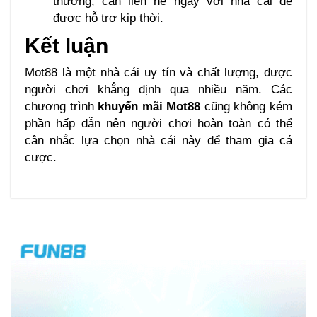
thưởng, cần liên hệ ngay với nhà cái để
được hỗ trợ kịp thời.
Kết luận
Mot88 là một nhà cái uy tín và chất lượng, được
người chơi khẳng định qua nhiều năm. Các
chương trình
khuyến mãi Mot88
cũng không kém
phần hấp dẫn nên người chơi hoàn toàn có thể
cân nhắc lựa chọn nhà cái này để tham gia cá
cược.