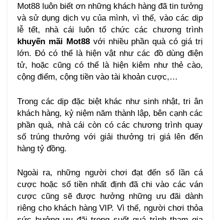
Mot88 luôn biết ơn những khách hàng đã tin tưởng
và sử dụng dịch vụ của mình, vì thế, vào các dịp
lễ tết, nhà cái luôn tổ chức các chương trình
khuyến mãi Mot88
với nhiều phần quà có giá trị
lớn. Đó có thể là hiện vật như các đồ dùng điện
tử, hoặc cũng có thể là hiện kiêm như thẻ cào,
cộng điểm, cộng tiền vào tài khoản cược,…
Trong các dịp đặc biệt khác như sinh nhật, tri ân
khách hàng, kỷ niệm năm thành lập, bên cạnh các
phần quà, nhà cái còn có các chương trình quay
số trúng thưởng với giải thưởng trị giá lên đến
hàng tỷ đồng.
Ngoài ra, những người chơi đạt đến số lần cá
cược hoặc số tiền nhất định đã chi vào các ván
cược cũng sẽ được hưởng những ưu đãi dành
riêng cho khách hàng VIP. Vì thế, người chơi thỏa
sức hưởng ưu đãi trong suốt quá trình tham gia