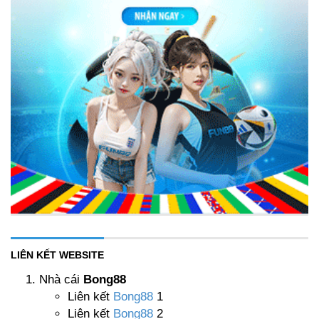
LIÊN KẾT WEBSITE
Nhà cái
Bong88
Liên kết
Bong88
1
Liên kết
Bong88
2