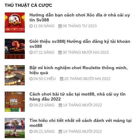
THỦ THUẬT CÁ CƯỢC
Hướng dẫn bạn cách chơi Xóc đĩa ở nhà cái uy
tín Sv388
11:06:SÁNG
06 THÁNG TƯ 2023
Giới thiệu sv388| Hướng dẫn đăng ký tài khoản
sv388
07:11:SÁNG
30 THÁNG MƯỜI HAI 2022
Bật mí kinh nghiệm chơi Roulette thông minh,
hiệu quả
04:50:CHIỀU
20 THÁNG MƯỜI HAI 2022
Cách chơi bài tứ sắc tại mot88, nhà cái uy tín
hàng đầu 2022
08:23:SÁNG
14 THÁNG MƯỜI 2022
Tìm hiểu chi tiết nhất về cách đánh vét máng tại
mot88
08:21:SÁNG
14 THÁNG MƯỜI 2022