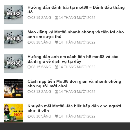
Hướng dẫn đánh bài tại mot88 – Đánh đâu thắng
đó
08:19:SÁNG
14 THÁNG MƯỜI 2022
Mẹo đăng ký Mot88 nhanh chóng và tiện lợi cho
anh em cược thủ
08:18:SÁNG
14 THÁNG MƯỜI 2022
Hướng dẫn anh em cách liên hệ mot88 và các
đánh giá về dịch vụ tại đây
08:15:SÁNG
14 THÁNG MƯỜI 2022
Cách nạp tiền Mot88 đơn giản và nhanh chóng
cho người mới chơi
08:13:SÁNG
14 THÁNG MƯỜI 2022
Khuyến mãi Mot88 đặc biệt hấp dẫn cho người
chơi ít vốn
08:10:SÁNG
14 THÁNG MƯỜI 2022