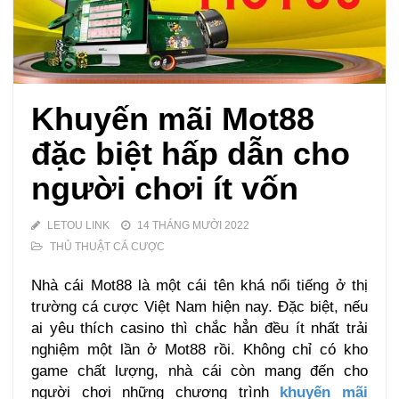
Khuyến mãi Mot88
đặc biệt hấp dẫn cho
người chơi ít vốn
LETOU LINK
14 THÁNG MƯỜI 2022
THỦ THUẬT CÁ CƯỢC
Nhà cái Mot88 là một cái tên khá nổi tiếng ở thị
trường cá cược Việt Nam hiện nay. Đặc biệt, nếu
ai yêu thích casino thì chắc hẳn đều ít nhất trải
nghiệm một lần ở Mot88 rồi. Không chỉ có kho
game chất lượng, nhà cái còn mang đến cho
người chơi những chương trình
khuyến mãi