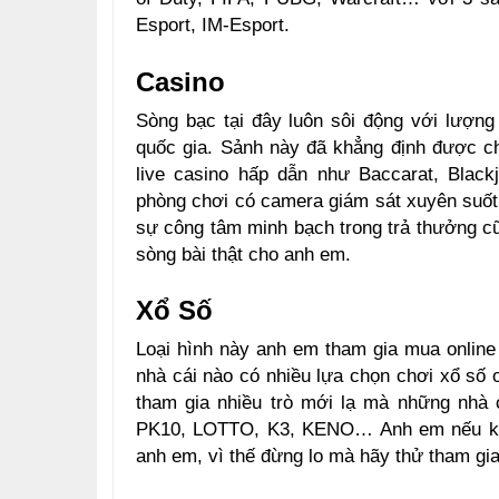
Esport, IM-Esport.
Casino
Sòng bạc tại đây luôn sôi động với lượn
quốc gia. Sảnh này đã khẳng định được c
live casino hấp dẫn như Baccarat, Blac
phòng chơi có camera giám sát xuyên suốt 
sự công tâm minh bạch trong trả thưởng c
sòng bài thật cho anh em.
Xổ Số
Loại hình này anh em tham gia mua online 
nhà cái nào có nhiều lựa chọn chơi xổ số 
tham gia nhiều trò mới lạ mà những nhà 
PK10, LOTTO, K3, KENO… Anh em nếu khô
anh em, vì thế đừng lo mà hãy thử tham gi