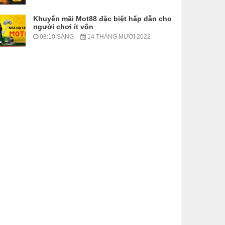
Khuyến mãi Mot88 đặc biệt hấp dẫn cho
người chơi ít vốn
08:10:SÁNG
14 THÁNG MƯỜI 2022