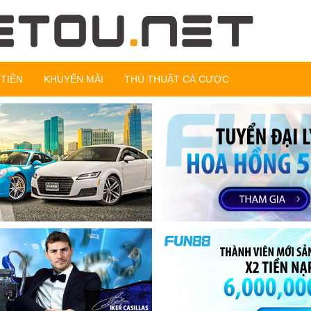
 TIỀN
KHUYẾN MÃI
THỦ THUẬT CÁ CƯỢC