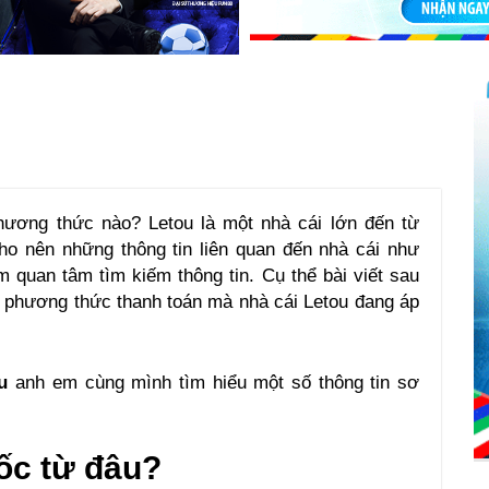
hương thức nào? Letou là một nhà cái lớn đến từ
o nên những thông tin liên quan đến nhà cái như
 quan tâm tìm kiếm thông tin. Cụ thể bài viết sau
à phương thức thanh toán mà nhà cái Letou đang áp
ou
anh em cùng mình tìm hiểu một số thông tin sơ
ốc từ đâu?