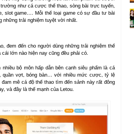
 trường như cá cược thể thao, sòng bài trực tuyến,
ne, slot game…. Mỗi thể loại game có sự đầu tư bài
 những trải nghiệm tuyệt vời nhất.
hao, đem đến cho người dùng những trải nghiệm thể
 cái lớn nào hiện nay cũng đều phải có.
m nhiều bộ môn hấp dẫn bên cạnh siêu phẩm là cá
, quần vợt, bóng bàn… với nhiều mức cược, tỷ lệ
m đam mê cá độ thể thao tìm đến sảnh này rất đông
y, và đây là thế mạnh của Letou.