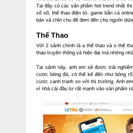
Tại đây có các sản phẩm hot trend nhất thị
xổ số, thể thao điện tử, game bắn cá onli
bản và chỉn chu để đem đến cho người dùng
Thể Thao
Với 2 sảnh chính là a thể thao và o thể t
thao truyền thống và hiện đại mà những nhà
Tại sảnh này, anh em sẽ được trải nghiệ
cược bóng đá, có thể kể đến như bóng rổ
cược cạnh tranh so với thị trường. Anh e
vì nhà cái đầu tư rất mạnh vào sản phẩm nà