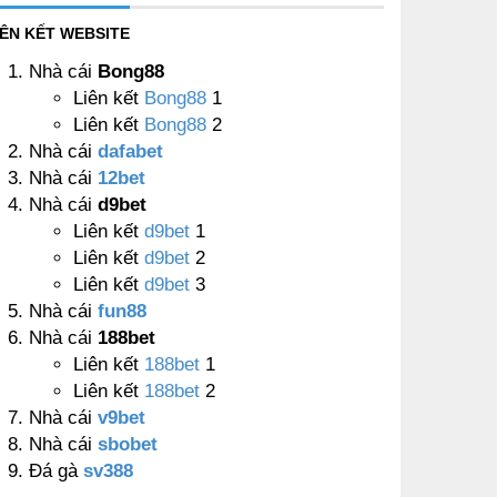
IÊN KẾT WEBSITE
Nhà cái
Bong88
Liên kết
Bong88
1
Liên kết
Bong88
2
Nhà cái
dafabet
Nhà cái
12bet
Nhà cái
d9bet
Liên kết
d9bet
1
Liên kết
d9bet
2
Liên kết
d9bet
3
Nhà cái
fun88
Nhà cái
188bet
Liên kết
188bet
1
Liên kết
188bet
2
Nhà cái
v9bet
Nhà cái
sbobet
Đá gà
sv388