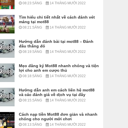
08:23:SÁNG
14 THÁNG MƯỜI 2022
Tìm hiểu chi tiết nhất về cách đánh vét
máng tại mot88
08:21:SÁNG
14 THÁNG MƯỜI 2022
Hướng dẫn đánh bài tại mot88 – Đánh
đâu thắng đó
08:19:SÁNG
14 THÁNG MƯỜI 2022
Mẹo đăng ký Mot88 nhanh chóng và tiện
lợi cho anh em cược thủ
08:18:SÁNG
14 THÁNG MƯỜI 2022
Hướng dẫn anh em cách liên hệ mot88
và các đánh giá về dịch vụ tại đây
08:15:SÁNG
14 THÁNG MƯỜI 2022
Cách nạp tiền Mot88 đơn giản và nhanh
chóng cho người mới chơi
08:13:SÁNG
14 THÁNG MƯỜI 2022