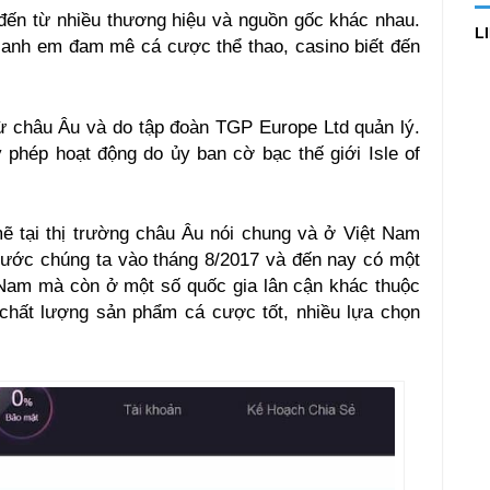
 đến từ nhiều thương hiệu và nguồn gốc khác nhau.
L
u anh em đam mê cá cược thể thao, casino biết đến
ừ châu Âu và do tập đoàn TGP Europe Ltd quản lý.
 phép hoạt động do ủy ban cờ bạc thế giới Isle of
mẽ tại thị trường châu Âu nói chung và ở Việt Nam
nước chúng ta vào tháng 8/2017 và đến nay có một
 Nam mà còn ở một số quốc gia lân cận khác thuộc
hất lượng sản phẩm cá cược tốt, nhiều lựa chọn