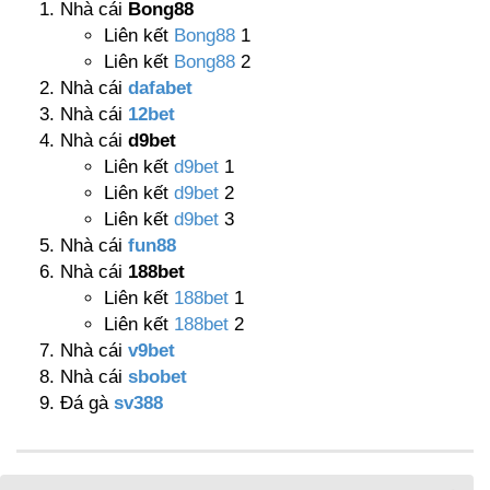
Nhà cái
Bong88
Liên kết
Bong88
1
Liên kết
Bong88
2
Nhà cái
dafabet
Nhà cái
12bet
Nhà cái
d9bet
Liên kết
d9bet
1
Liên kết
d9bet
2
Liên kết
d9bet
3
Nhà cái
fun88
Nhà cái
188bet
Liên kết
188bet
1
Liên kết
188bet
2
Nhà cái
v9bet
Nhà cái
sbobet
Đá gà
sv388