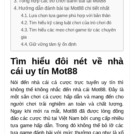
Tổng hợp các trò chơi đánh bài tại Mot88
Hướng dẫn đánh bài tại Mot88 chi tiết nhất
Lựa chọn tựa game phù hợp với bản thân
Tìm hiểu kỹ càng luật chơi của trò chơi đó
Tìm hiểu các mẹo chơi game từ các chuyên
gia
Giữ vững tâm lý ổn định
Tìm hiểu đôi nét về nhà
cái uy tín Mot88
Nói đến nhà cái cá cược trực tuyến uy tín thì
không thể không nhắc đến nhà cái Mot88. Đây là
một sân chơi cá cược hấp dẫn và mang đến cho
người chơi trải nghiệm an toàn và chất lượng.
Ngay khi mới ra mắt, Mot88 đã được lòng đông
đảo các cược thủ tại Việt Nam bởi cung cấp nhiều
tựa game hấp dẫn. Trong đó không thể bỏ lỡ các
tựa game đánh bài với mức thưởng cao như là xổ