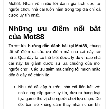
Mot88. Nhận về nhiều lời đánh giá tích cực từ
người chơi, nhà cái luôn nằm trong top địa chỉ cá
cược uy tín nhất.
Những ưu điểm nổi bật
của Mot88
Trước khi
hướng dẫn đánh bài tại Mot88
, chúng
tôi sẽ điểm ra các ưu điểm mà nhà cái này sở
hữu. Qua đây ta có thể biết được lý do vì sao nhà
cái này lại giành được sự ưa chuộng của mọi
người chơi. Các ưu điểm mà chúng tôi muốn nhắc
đến ở đây đó chính là:
Như đã đề cập ở trên, nhà cái liên kết với
nhà cung cấp game uy tín, đưa ra hàng loạt
tựa game thú vị cho người chơi lựa chọn. Do
đó, bạn sẽ không cảm thấy nhàm chán khi