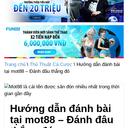
Trang chủ
\
Thủ Thuật Cá Cược
\ Hướng dẫn đánh bài
tại mot88 – Đánh đâu thắng đó
Hướng dẫn đánh bài
tại mot88 – Đánh đâu