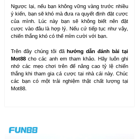
Ngược lại, nếu bạn không vững vàng trước nhiều
ý kiến, bạn sẽ khó mà đưa ra quyết định đặt cược
của mình. Lúc này bạn sẽ không biết nên đặt
cược vào đâu là hợp lý. Nếu cứ tiếp tục như vậy,
chiến thắng khó có thể mỉm cười với bạn.
Trên đây chúng tôi đã
hướng dẫn đánh bài tại
Mot88
cho các anh em tham khảo. Hãy luôn ghi
nhớ các mẹo chơi trên để nâng cao tỷ lệ chiến
thắng khi tham gia cá cược tại nhà cái này. Chúc
các bạn có một trải nghiệm thật chất lượng tại
Mot88.