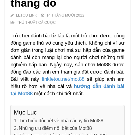
thắng đó
LETOU LINK
14 THÁNG MƯỜI 2022
THỦ THUẬT CÁ CƯỢC
Trò chơi đánh bài từ lâu là một trò chơi được cộng
đồng game thủ vô cùng yêu thích. Không chỉ vì sự
đơn giản trong luật chơi mà sự hấp dẫn của game
đánh bài còn mang lại cho người chơi những trải
nghiệm hấp dẫn. Ngày nay, sân chơi Mot88 được
đông đảo các anh em tham gia đặt cược đánh bài.
Bài viết này
linkletou.net/mot88
sẽ giúp anh em
hiểu rõ hơn về nhà cái và
hướng dẫn đánh bài
tại Mot88
một cách chi tiết nhất.
Mục Lục
Tìm hiểu đôi nét về nhà cái uy tín Mot88
Những ưu điểm nổi bật của Mot88