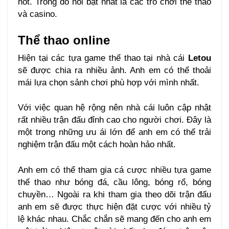
hot. Trong đó nổi bật nhất là các trò chơi thể thao
và casino.
Thể thao online
Hiện tại các tựa game thể thao tại nhà cái
Letou
sẽ được chia ra nhiều ảnh. Anh em có thể thoải
mái lựa chọn sảnh chơi phù hợp với mình nhất.
Với việc quan hệ rộng nên nhà cái luôn cập nhật
rất nhiều trận đấu đỉnh cao cho người chơi. Đây là
một trong những ưu ái lớn để anh em có thể trải
nghiệm trận đấu một cách hoàn hảo nhất.
Anh em có thể tham gia cá cược nhiều tựa game
thể thao như bóng đá, cầu lông, bóng rổ, bóng
chuyền… Ngoài ra khi tham gia theo dõi trận đấu
anh em sẽ được thực hiện đặt cược với nhiều tỷ
lệ khác nhau. Chắc chắn sẽ mang đến cho anh em