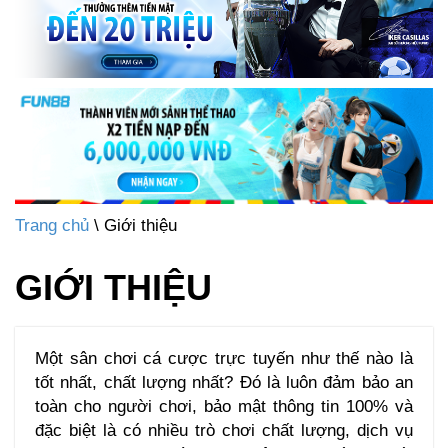
Trang chủ
\ Giới thiệu
GIỚI THIỆU
Một sân chơi cá cược trực tuyến như thế nào là
tốt nhất, chất lượng nhất? Đó là luôn đảm bảo an
toàn cho người chơi, bảo mật thông tin 100% và
đặc biệt là có nhiều trò chơi chất lượng, dịch vụ