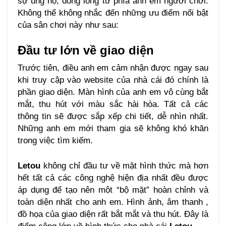
sự ủng hộ, đồng lòng từ phía anh em người chơi.
Không thể không nhắc đến những ưu điểm nổi bật
của sân chơi này như sau:
Đầu tư lớn về giao diện
Trước tiên, điều anh em cảm nhận được ngay sau
khi truy cập vào website của nhà cái đó chính là
phần giao diện. Màn hình của anh em vô cùng bắt
mắt, thu hút với màu sắc hài hòa. Tất cả các
thông tin sẽ được sắp xếp chi tiết, dễ nhìn nhất.
Những anh em mới tham gia sẽ không khó khăn
trong việc tìm kiếm.
Letou
không chỉ đầu tư về mặt hình thức mà hơn
hết tất cả các công nghệ hiện địa nhất đều được
áp dụng để tạo nên một “bộ mặt” hoàn chỉnh và
toàn diện nhất cho anh em. Hình ảnh, âm thanh ,
đồ họa của giao diện rất bắt mắt và thu hút. Đây là