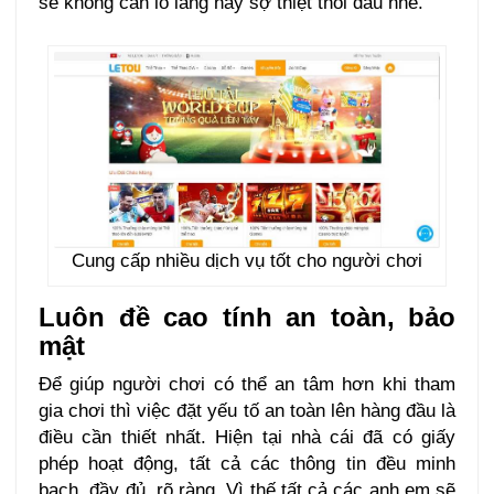
sẽ không cần lo lắng hay sợ thiệt thòi đâu nhé.
Cung cấp nhiều dịch vụ tốt cho người chơi
Luôn đề cao tính an toàn, bảo
mật
Để giúp người chơi có thể an tâm hơn khi tham
gia chơi thì việc đặt yếu tố an toàn lên hàng đầu là
điều cần thiết nhất. Hiện tại nhà cái đã có giấy
phép hoạt động, tất cả các thông tin đều minh
bạch, đầy đủ, rõ ràng. Vì thế tất cả các anh em sẽ