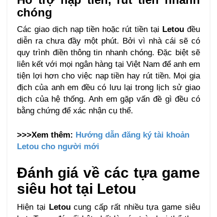
chóng
Các giao dịch nạp tiền hoặc rút tiền tại
Letou
đều
diễn ra chưa đầy một phút. Bởi vì nhà cái sẽ có
quy trình điền thông tin nhanh chóng. Đặc biệt sẽ
liên kết với mọi ngân hàng tại Việt Nam để anh em
tiện lợi hơn cho việc nạp tiền hay rút tiền. Mọi gia
địch của anh em đều có lưu lại trong lịch sử giao
dịch của hệ thống. Anh em gặp vấn đề gì đều có
bằng chứng để xác nhận cụ thể.
>>>Xem thêm:
Hướng dẫn đăng ký tài khoản
Letou cho người mới
Đánh giá về các tựa game
siêu hot tại Letou
Hiện tại
Letou
cung cấp rất nhiều tựa game siêu