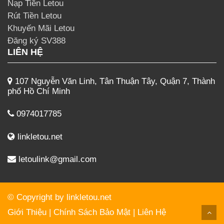
Nạp Tiền Letou
Rút Tiền Letou
Khuyến Mãi Letou
Đăng ký SV388
LIÊN HỆ
107 Nguyễn Văn Linh, Tân Thuận Tây, Quận 7, Thành
phố Hồ Chí Minh
0974017785
linkletou.net
letoulink@gmail.com
© Copyright by
linkletou.net
Giới Thiệu
|
Chính Sách Bảo Mật
|
Liên Hệ