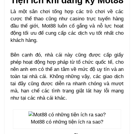
Tiện ích khi đăng ký Mot88
Là một sân chơi tổng hợp các trò chơi về các
cược thể thao cũng như casino trực tuyến hàng
đầu thế giới, Mot88 luôn cố gắng và nỗ lực hoạt
động tối ưu để cung cấp các dịch vụ tốt nhất cho
khách hàng.
Bên cạnh đó, nhà cái này cũng được cấp giấy
phép hoạt động hợp pháp từ tổ chức quốc tế, cho
nên anh em có thể an tâm về mức độ uy tín và an
toàn tại nhà cái. Không những vậy, các giao dịch
tại đây cũng được diễn ra nhanh chóng và mượt
mà, hạn chế các tình trạng giật lát hay lỗi mạng
như tại các nhà cái khác.
Mot88 có những tiện ích ra sao?