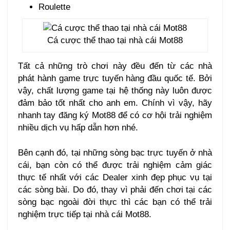
Roulette
Cá cược thể thao tại nhà cái Mot88
Tất cả những trò chơi này đều đến từ các nhà
phát hành game trực tuyến hàng đầu quốc tế. Bởi
vậy, chất lượng game tại hệ thống này luôn được
đảm bảo tốt nhất cho anh em. Chính vì vậy, hãy
nhanh tay đăng ký Mot88 để có cơ hội trải nghiệm
nhiều dịch vụ hấp dẫn hơn nhé.
Bên cạnh đó, tại những sòng bạc trực tuyến ở nhà
cái, bạn còn có thể được trải nghiệm cảm giác
thực tế nhất với các Dealer xinh đẹp phục vụ tại
các sòng bài. Do đó, thay vì phải đến chơi tại các
sòng bạc ngoài đời thực thì các bạn có thể trải
nghiệm trực tiếp tại nhà cái Mot88.