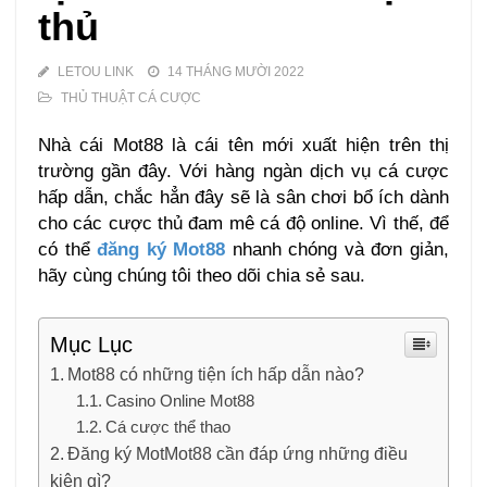
thủ
LETOU LINK
14 THÁNG MƯỜI 2022
THỦ THUẬT CÁ CƯỢC
Nhà cái Mot88 là cái tên mới xuất hiện trên thị
trường gần đây. Với hàng ngàn dịch vụ cá cược
hấp dẫn, chắc hẳn đây sẽ là sân chơi bổ ích dành
cho các cược thủ đam mê cá độ online. Vì thế, để
có thể
đăng ký Mot88
nhanh chóng và đơn giản,
hãy cùng chúng tôi theo dõi chia sẻ sau.
Mục Lục
Mot88 có những tiện ích hấp dẫn nào?
Casino Online Mot88
Cá cược thể thao
Đăng ký MotMot88 cần đáp ứng những điều
kiện gì?