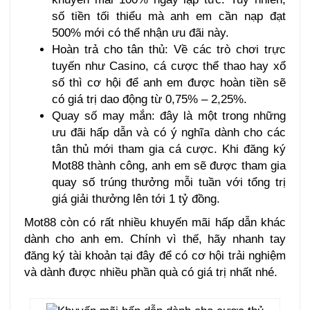
số tiền tối thiểu mà anh em cần nạp đạt
500% mới có thể nhận ưu đãi này.
Hoàn trả cho tân thủ: Về các trò chơi trực
tuyến như Casino, cá cược thể thao hay xổ
số thì cơ hội để anh em được hoàn tiền sẽ
có giá trị dao động từ 0,75% – 2,25%.
Quay số may mắn: đây là một trong những
ưu đãi hấp dẫn và có ý nghĩa dành cho các
tân thủ mới tham gia cá cược. Khi đăng ký
Mot88 thành công, anh em sẽ được tham gia
quay số trúng thưởng mỗi tuần với tổng trị
giá giải thưởng lên tới 1 tỷ đồng.
Mot88 còn có rất nhiều khuyến mãi hấp dẫn khác
dành cho anh em. Chính vì thế, hãy nhanh tay
đăng ký tài khoản tại đây để có cơ hội trải nghiệm
và dành được nhiều phần quà có giá trị nhất nhé.