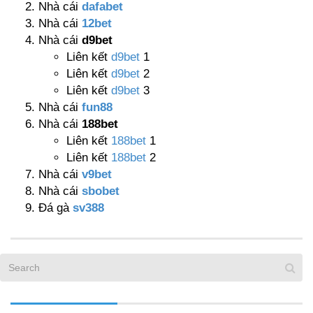
Nhà cái
dafabet
Nhà cái
12bet
Nhà cái
d9bet
Liên kết
d9bet
1
Liên kết
d9bet
2
Liên kết
d9bet
3
Nhà cái
fun88
Nhà cái
188bet
Liên kết
188bet
1
Liên kết
188bet
2
Nhà cái
v9bet
Nhà cái
sbobet
Đá gà
sv388