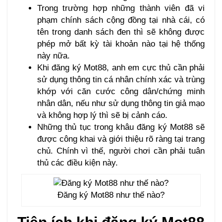
Trong trường hợp những thành viên đã vi
phạm chính sách cộng đồng tại nhà cái, có
tên trong danh sách đen thì sẽ không được
phép mở bất kỳ tài khoản nào tại hệ thống
này nữa.
Khi đăng ký Mot88, anh em cực thủ cần phải
sử dụng thông tin cá nhân chính xác và trùng
khớp với căn cước công dân/chứng minh
nhân dân, nếu như sử dụng thông tin giả mạo
và không hợp lý thì sẽ bị cảnh cáo.
Những thủ tục trong khâu đăng ký Mot88 sẽ
được công khai và giới thiệu rõ ràng tại trang
chủ. Chính vì thế, người chơi cần phải tuân
thủ các điều kiện này.
Đăng ký Mot88 như thế nào?