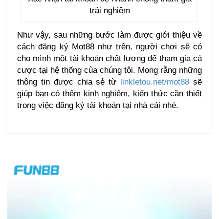
trải nghiệm
Như vậy, sau những bước làm được giới thiệu về
cách đăng ký Mot88 như trên, người chơi sẽ có
cho mình một tài khoản chất lượng để tham gia cá
cược tại hệ thống của chúng tôi. Mong rằng những
thông tin được chia sẻ từ
linkletou.net/mot88
sẽ
giúp bạn có thêm kinh nghiệm, kiến thức cần thiết
trong việc đăng ký tài khoản tại nhà cái nhé.