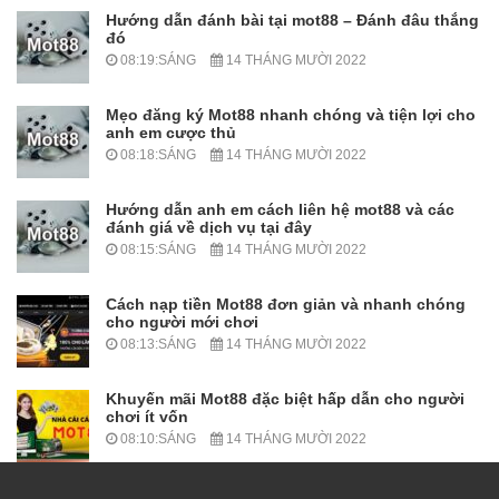
Hướng dẫn đánh bài tại mot88 – Đánh đâu thắng
đó
08:19:SÁNG
14 THÁNG MƯỜI 2022
Mẹo đăng ký Mot88 nhanh chóng và tiện lợi cho
anh em cược thủ
08:18:SÁNG
14 THÁNG MƯỜI 2022
Hướng dẫn anh em cách liên hệ mot88 và các
đánh giá về dịch vụ tại đây
08:15:SÁNG
14 THÁNG MƯỜI 2022
Cách nạp tiền Mot88 đơn giản và nhanh chóng
cho người mới chơi
08:13:SÁNG
14 THÁNG MƯỜI 2022
Khuyến mãi Mot88 đặc biệt hấp dẫn cho người
chơi ít vốn
08:10:SÁNG
14 THÁNG MƯỜI 2022