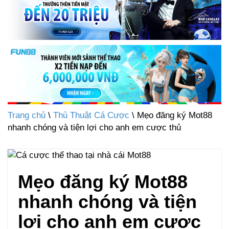
Trang chủ
\
Thủ Thuật Cá Cược
\ Mẹo đăng ký Mot88
nhanh chóng và tiện lợi cho anh em cược thủ
Mẹo đăng ký Mot88
nhanh chóng và tiện
lợi cho anh em cược