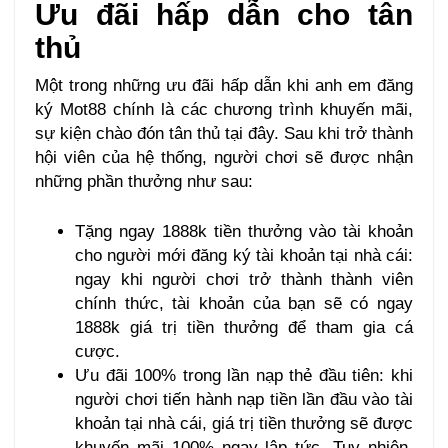
Ưu đãi hấp dẫn cho tân
thủ
Một trong những ưu đãi hấp dẫn khi anh em đăng
ký Mot88 chính là các chương trình khuyến mãi,
sự kiện chào đón tân thủ tại đây. Sau khi trở thành
hội viên của hệ thống, người chơi sẽ được nhận
những phần thưởng như sau:
Tặng ngay 1888k tiền thưởng vào tài khoản
cho người mới đăng ký tài khoản tại nhà cái:
ngay khi người chơi trở thành thành viên
chính thức, tài khoản của bạn sẽ có ngay
1888k giá trị tiền thưởng để tham gia cá
cược.
Ưu đãi 100% trong lần nạp thẻ đầu tiên: khi
người chơi tiến hành nạp tiền lần đầu vào tài
khoản tại nhà cái, giá trị tiền thưởng sẽ được
khuyến mãi 100% ngay lập tức. Tuy nhiên,