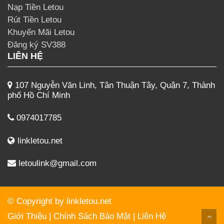
Nạp Tiền Letou
Rút Tiền Letou
Khuyến Mãi Letou
Đăng ký SV388
LIÊN HỆ
107 Nguyễn Văn Linh, Tân Thuận Tây, Quận 7, Thành
phố Hồ Chí Minh
0974017785
linkletou.net
letoulink@gmail.com
© Copyright by
linkletou.net
Giới Thiệu
|
Chính Sách Bảo Mật
|
Liên Hệ