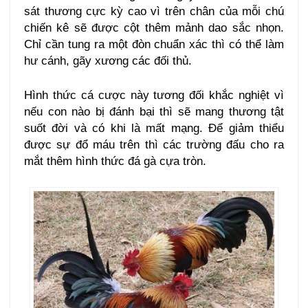
sát thương cực kỳ cao vì trên chân của mỗi chú
chiến kê sẽ được cột thêm mảnh dao sắc nhọn.
Chỉ cần tung ra một đòn chuẩn xác thì có thể làm
hư cánh, gãy xương các đối thủ.
Hình thức cá cược này tương đối khắc nghiệt vì
nếu con nào bị đánh bại thì sẽ mang thương tật
suốt đời và có khi là mất mạng. Để giảm thiểu
được sự đổ máu trên thì các trường đấu cho ra
mắt thêm hình thức đá gà cựa tròn.