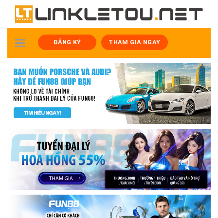
TOGGLE
ĐĂNG KÝ
THAM GIA NGAY
NAVIGATION