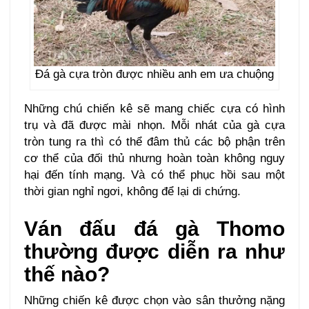
Đá gà cựa tròn được nhiều anh em ưa chuộng
Những chú chiến kê sẽ mang chiếc cựa có hình
trụ và đã được mài nhọn. Mỗi nhát của gà cựa
tròn tung ra thì có thể đâm thủ các bộ phận trên
cơ thể của đối thủ nhưng hoàn toàn không nguy
hại đến tính mạng. Và có thể phục hồi sau một
thời gian nghỉ ngơi, không để lại di chứng.
Ván đấu đá gà Thomo
thường được diễn ra như
thế nào?
Những chiến kê được chọn vào sân thưởng nặng