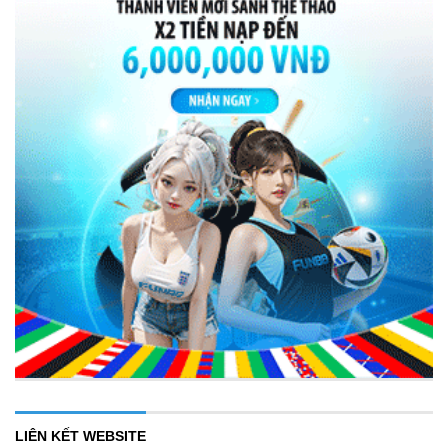
LIÊN KẾT WEBSITE