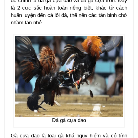
đó chính là đá gà cựa dao và đá gà cựa tròn. Đây
là 2 cực sắc hoàn toàn riêng biệt, khác từ cách
huấn luyện đến cả lối đá, thế nên các tân binh chớ
nhầm lẫn nhé.
Đá gà cựa dao
Gà cựa dao là loại gà khá nguy hiểm và có tính