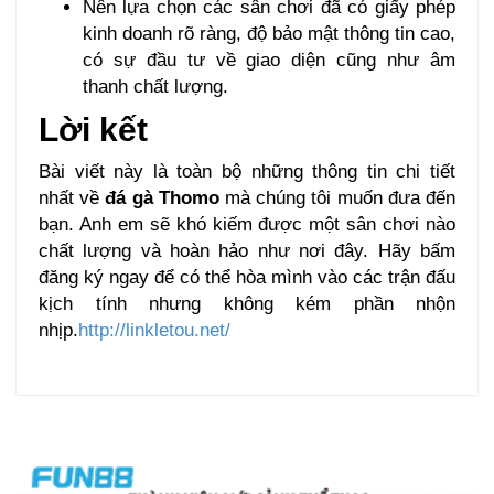
Nên lựa chọn các sân chơi đã có giấy phép
kinh doanh rõ ràng, độ bảo mật thông tin cao,
có sự đầu tư về giao diện cũng như âm
thanh chất lượng.
Lời kết
Bài viết này là toàn bộ những thông tin chi tiết
nhất về
đá gà Thomo
mà chúng tôi muốn đưa đến
bạn. Anh em sẽ khó kiếm được một sân chơi nào
chất lượng và hoàn hảo như nơi đây. Hãy bấm
đăng ký ngay để có thể hòa mình vào các trận đấu
kịch tính nhưng không kém phần nhộn
nhịp.
http://linkletou.net/