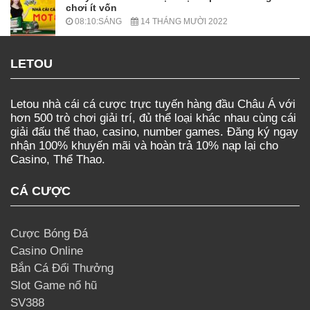
chơi ít vốn
08:10:SÁNG
14 THÁNG MƯỜI 2022
LETOU
Letou nhà cái cá cược trực tuyến hàng đầu Châu Á với
hơn 500 trò chơi giải trí, đủ thể loại khác nhau cùng cái
giải đấu thể thao, casino, number games. Đăng ký ngay
nhận 100% khuyến mãi và hoàn trả 10% nạp lại cho
Casino, Thể Thao.
CÁ CƯỢC
Cược Bóng Đá
Casino Online
Bắn Cá Đổi Thưởng
Slot Game nổ hũ
SV388