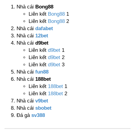
Nhà cái
Bong88
Liên kết
Bong88
1
Liên kết
Bong88
2
Nhà cái
dafabet
Nhà cái
12bet
Nhà cái
d9bet
Liên kết
d9bet
1
Liên kết
d9bet
2
Liên kết
d9bet
3
Nhà cái
fun88
Nhà cái
188bet
Liên kết
188bet
1
Liên kết
188bet
2
Nhà cái
v9bet
Nhà cái
sbobet
Đá gà
sv388