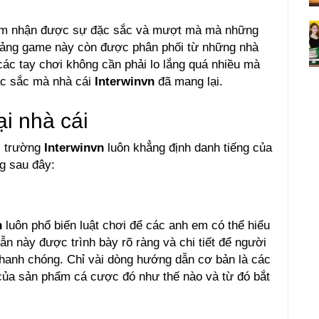
cảm nhận được sự đặc sắc và mượt mà mà những
ảng game này còn được phân phối từ những nhà
ác tay chơi không cần phải lo lắng quá nhiều mà
c sắc mà nhà cái
Interwinvn
đã mang lại.
i nhà cái
hị trường
Interwinvn
luôn khẳng định danh tiếng của
g sau đây:
n
luôn phổ biến luật chơi để các anh em có thể hiểu
n này được trình bày rõ ràng và chi tiết để người
hanh chóng. Chỉ vài dòng hướng dẫn cơ bản là các
 của sản phẩm cá cược đó như thế nào và từ đó bắt