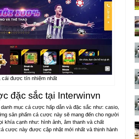
 cái được tín nhiệm nhất
 đặc sắc tại Interwinvn
 danh mục cá cược hấp dẫn và đặc sắc như: casio,
hững sản phẩm cá cược này sẽ mang đến cho người
ọi khía cạnh như: hình ảnh, âm thanh và chất
cá cược này được cập nhật mới nhất và thịnh hành