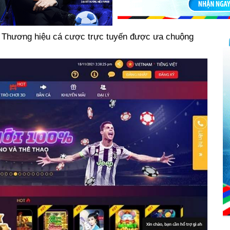
– Thương hiệu cá cược trực tuyến được ưa chuộng