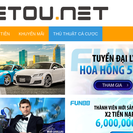
 TIỀN
KHUYẾN MÃI
THỦ THUẬT CÁ CƯỢC