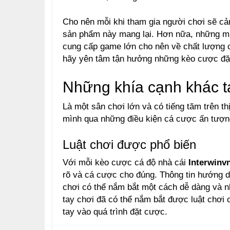
Cho nên mỗi khi tham gia người chơi sẽ 
sản phẩm này mang lại. Hơn nữa, những m
cung cấp game lớn cho nên về chất lượng c
hãy yên tâm tận hưởng những kèo cược đặ
Những khía cạnh khác tạ
Là một sân chơi lớn và có tiếng tăm trên t
mình qua những điều kiện cá cược ấn tượn
Luật chơi được phổ biến
Với mỗi kèo cược cá độ nhà cái
Interwinv
rõ và cá cược cho đúng. Thông tin hướng dẫ
chơi có thể nắm bắt một cách dễ dàng và n
tay chơi đã có thể nắm bắt được luật chơi
tay vào quá trình đặt cược.