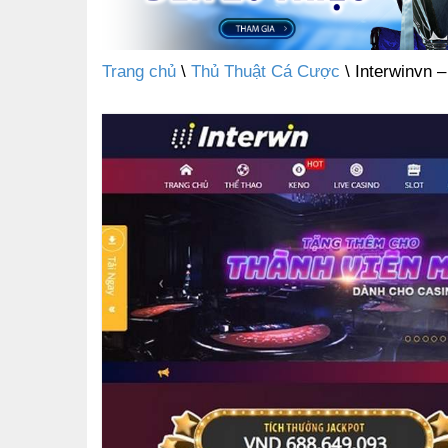
Trang chủ
\
Thủ Thuật Cá Cược
\ Interwinvn 