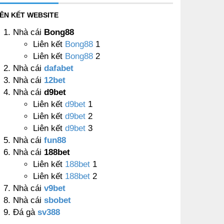
IÊN KẾT WEBSITE
Nhà cái
Bong88
Liên kết
Bong88
1
Liên kết
Bong88
2
Nhà cái
dafabet
Nhà cái
12bet
Nhà cái
d9bet
Liên kết
d9bet
1
Liên kết
d9bet
2
Liên kết
d9bet
3
Nhà cái
fun88
Nhà cái
188bet
Liên kết
188bet
1
Liên kết
188bet
2
Nhà cái
v9bet
Nhà cái
sbobet
Đá gà
sv388