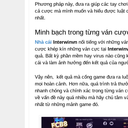
Phương pháp này, đưa ra giúp các tay chơi
cá cược mà mình muốn và hiểu được luật c
nhất.
Minh bạch trong từng ván cược
Nhà cái
Interwinvn
nổi tiếng với những vá
cược khép kín những ván cực tại
Interwin
quả. Bất kỳ phần mềm hay virus nào cũng 
cái và làm ảnh hưởng đến kết quả của ngư
Vậy nên, kết quả mà cổng game đưa ra luô
mọi hoàn cảnh. Hơn nữa, quá trình trả th
nhanh chóng và chính xác trong từng ván c
về vấn đề này quá nhiều mà hãy chú tâm v
nhất từ những mảnh game đó.