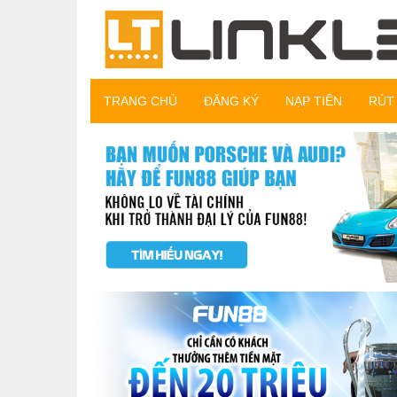
TRANG CHỦ
ĐĂNG KÝ
NẠP TIỀN
RÚT