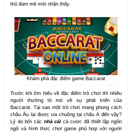
thủ đam mê mới nhận thấy.
Khám phá đặc điểm game Baccarat
Trước khi tìm hiểu về đặc điểm trò chơi thì nhiều
người thường tò mò về sự phát triển của
Baccarat. Tại sao một trò chơi mang phong cách
châu Âu lại được ưa chuộng tại châu Á đến vậy?
Lý do bởi các
nhà cái
cá cược đã thiết lập ngôn
ngữ và hình thức chơi game phù hợp với người