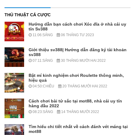
THỦ THUẬT CÁ CƯỢC
Hướng dẫn bạn cách chơi Xóc đĩa ở nhà cái uy
tín Sv388
11:06:SÁNG
06 THÁNG TƯ 2023
Giới thiệu sv388| Hướng dẫn đăng ký tài khoản
sv388
07:11:SÁNG
30 THÁNG MƯỜI HAI 2022
Bật mí kinh nghiệm chơi Roulette thông minh,
hiệu quả
04:50:CHIỀU
20 THÁNG MƯỜI HAI 2022
Cách chơi bài tứ sắc tại mot88, nhà cái uy tín
hàng đầu 2022
08:23:SÁNG
14 THÁNG MƯỜI 2022
Tìm hiểu chi tiết nhất về cách đánh vét máng tại
mot88