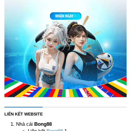
LIÊN KẾT WEBSITE
Nhà cái
Bong88