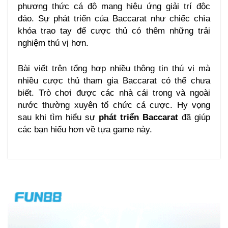
phương thức cá độ mang hiệu ứng giải trí độc
đáo. Sự phát triển của Baccarat như chiếc chìa
khóa trao tay để cược thủ có thêm những trải
nghiệm thú vị hơn.
Bài viết trên tổng hợp nhiều thông tin thú vị mà
nhiều cược thủ tham gia Baccarat có thể chưa
biết. Trò chơi được các nhà cái trong và ngoài
nước thường xuyên tổ chức cá cược. Hy vọng
sau khi tìm hiểu sự
phát triển Baccarat
đã giúp
các bạn hiểu hơn về tựa game này.