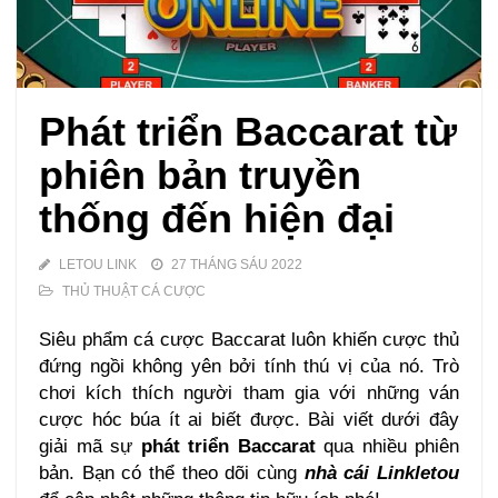
Phát triển Baccarat từ
phiên bản truyền
thống đến hiện đại
LETOU LINK
27 THÁNG SÁU 2022
THỦ THUẬT CÁ CƯỢC
Siêu phẩm cá cược Baccarat luôn khiến cược thủ
đứng ngồi không yên bởi tính thú vị của nó. Trò
chơi kích thích người tham gia với những ván
cược hóc búa ít ai biết được. Bài viết dưới đây
giải mã sự
phát triển Baccarat
qua nhiều phiên
bản. Bạn có thể theo dõi cùng
nhà cái Linkletou