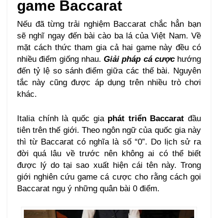
game Baccarat
Nếu đã từng trải nghiệm Baccarat chắc hẳn bạn
sẽ nghĩ ngay đến bài cào ba lá của Việt Nam. Về
mặt cách thức tham gia cả hai game này đều có
nhiều điểm giống nhau.
Giải pháp cá cược
hướng
đến tỷ lệ so sánh điểm giữa các thế bài. Nguyên
tắc này cũng được áp dụng trên nhiều trò chơi
khác.
Italia chính là quốc gia
phát triển Baccarat
đầu
tiên trên thế giới. Theo ngôn ngữ của quốc gia này
thì từ Baccarat có nghĩa là số “0”. Do lịch sử ra
đời quá lâu về trước nên không ai có thể biết
được lý do tại sao xuất hiện cái tên này. Trong
giới nghiên cứu game cá cược cho rằng cách gọi
Baccarat ngụ ý những quân bài 0 điểm.