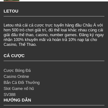
LETOU
Letou nhà cái cá cược trực tuyến hàng đầu Châu Á với
hơn 500 trò chơi giải trí, đủ thể loại khác nhau cùng cái
giải đấu thể thao, casino, number games. Đăng ký ngay
nhận 100% khuyến mãi và hoàn trả 10% nạp lại cho
Casino, Thể Thao.
CÁ CƯỢC
Cược Bóng Đá
Casino Online
Bắn Cá Đổi Thưởng
Slot Game nổ hũ
SV388
HƯỚNG DẪN