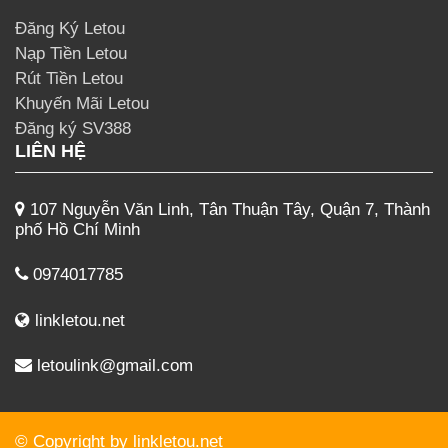
Đăng Ký Letou
Nạp Tiền Letou
Rút Tiền Letou
Khuyến Mãi Letou
Đăng ký SV388
LIÊN HỆ
107 Nguyễn Văn Linh, Tân Thuận Tây, Quận 7, Thành
phố Hồ Chí Minh
0974017785
linkletou.net
letoulink@gmail.com
© Copyright by
linkletou.net