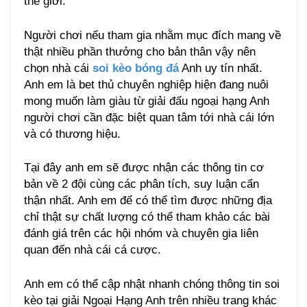
thế giới.
Người chơi nếu tham gia nhằm mục đích mang về
thật nhiều phần thưởng cho bản thân vậy nên
chọn nhà cái
soi kèo bóng đá
Anh uy tín nhất.
Anh em là bet thủ chuyên nghiệp hiện đang nuôi
mong muốn làm giàu từ giải đấu ngoại hạng Anh
người chơi cần đặc biệt quan tâm tới nhà cái lớn
và có thương hiệu.
Tại đây anh em sẽ được nhận các thông tin cơ
bản về 2 đội cùng các phân tích, suy luận cẩn
thận nhất. Anh em để có thể tìm được những địa
chỉ thật sự chất lượng có thể tham khảo các bài
đánh giá trên các hội nhóm và chuyên gia liên
quan đến nhà cái cá cược.
Anh em có thể cập nhật nhanh chóng thông tin soi
kèo tại giải Ngoại Hạng Anh trên nhiều trang khác