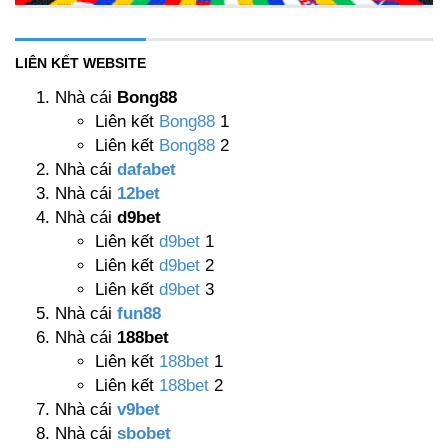
LIÊN KẾT WEBSITE
Nhà cái
Bong88
Liên kết
Bong88
1
Liên kết
Bong88
2
Nhà cái
dafabet
Nhà cái
12bet
Nhà cái
d9bet
Liên kết
d9bet
1
Liên kết
d9bet
2
Liên kết
d9bet
3
Nhà cái
fun88
Nhà cái
188bet
Liên kết
188bet
1
Liên kết
188bet
2
Nhà cái
v9bet
Nhà cái
sbobet