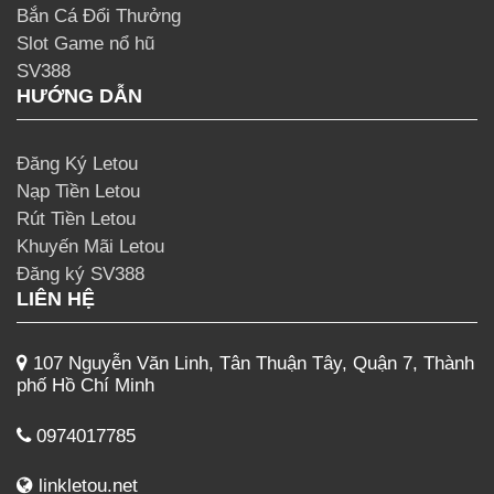
Bắn Cá Đổi Thưởng
Slot Game nổ hũ
SV388
HƯỚNG DẪN
Đăng Ký Letou
Nạp Tiền Letou
Rút Tiền Letou
Khuyến Mãi Letou
Đăng ký SV388
LIÊN HỆ
107 Nguyễn Văn Linh, Tân Thuận Tây, Quận 7, Thành
phố Hồ Chí Minh
0974017785
linkletou.net