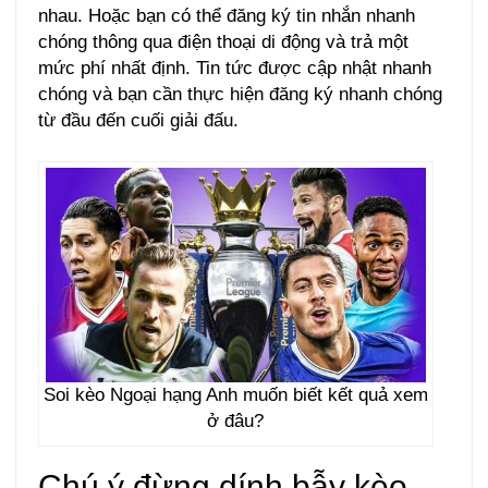
nhau. Hoặc bạn có thể đăng ký tin nhắn nhanh
chóng thông qua điện thoại di động và trả một
mức phí nhất định. Tin tức được cập nhật nhanh
chóng và bạn cần thực hiện đăng ký nhanh chóng
từ đầu đến cuối giải đấu.
Soi kèo Ngoại hạng Anh muốn biết kết quả xem
ở đâu?
Chú ý đừng dính bẫy kèo