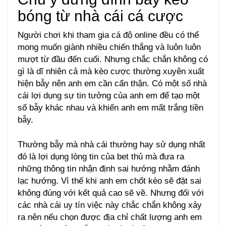
bóng từ nhà cái cá cược
Người chơi khi tham gia cá độ online đều có thể
mong muốn giành nhiều chiến thắng và luôn luôn
mượt từ đầu đến cuối. Nhưng chắc chắn không có
gì là dĩ nhiên cả mà kèo cược thường xuyên xuất
hiện bẫy nên anh em cần cẩn thận. Có một số nhà
cái lợi dụng sự tin tưởng của anh em để tạo một
số bẫy khác nhau và khiến anh em mất trắng tiền
bẫy.
Thường bẫy mà nhà cái thường hay sử dụng nhất
đó là lợi dụng lòng tin của bet thủ mà đưa ra
những thông tin nhận định sai hướng nhằm đánh
lạc hướng. Vì thế khi anh em chốt kèo sẽ đặt sai
không đúng với kết quả cao sẽ về. Nhưng đối với
các nhà cái uy tín việc này chắc chắn không xảy
ra nên nếu chọn được địa chỉ chất lượng anh em