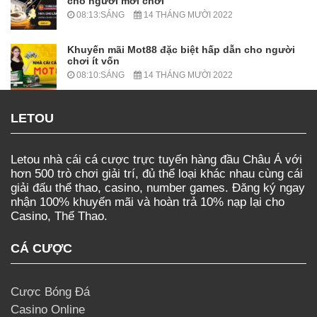
cho người mới chơi
08:13:SÁNG
14 THÁNG MƯỜI 2022
Khuyến mãi Mot88 đặc biệt hấp dẫn cho người
chơi ít vốn
08:10:SÁNG
14 THÁNG MƯỜI 2022
LETOU
Letou nhà cái cá cược trực tuyến hàng đầu Châu Á với
hơn 500 trò chơi giải trí, đủ thể loại khác nhau cùng cái
giải đấu thể thao, casino, number games. Đăng ký ngay
nhận 100% khuyến mãi và hoàn trả 10% nạp lại cho
Casino, Thể Thao.
CÁ CƯỢC
Cược Bóng Đá
Casino Online