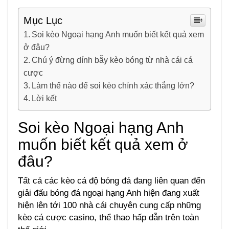
Mục Lục
Soi kèo Ngoại hạng Anh muốn biết kết quả xem
ở đâu?
Chú ý đừng dính bẫy kèo bóng từ nhà cái cá
cược
Làm thế nào để soi kèo chính xác thắng lớn?
Lời kết
Soi kèo Ngoại hạng Anh
muốn biết kết quả xem ở
đâu?
Tất cả các kèo cá độ bóng đá đang liên quan đến
giải đấu bóng đá ngoại hạng Anh hiện đang xuất
hiện lên tới 100 nhà cái chuyên cung cấp những
kèo cá cược casino, thể thao hấp dẫn trên toàn