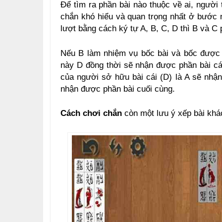
Để tìm ra phần bài nào thuộc về ai, người 
chắn khó hiểu và quan trọng nhất ở bước 
lượt bằng cách ký tự A, B, C, D thì B và C p
Nếu B làm nhiệm vụ bốc bài và bốc được l
này D đồng thời sẽ nhận được phần bài cá
của người sở hữu bài cái (D) là A sẽ nhậ
nhận được phần bài cuối cùng.
Cách chơi chắn
còn một lưu ý xếp bài kh