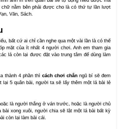
hình ảnh in trên quân bài sẽ tự động hiểu được mà
 chữ nằm bên phải được cho là có thứ tự lần lượt
 Vạn, Văn, Sách.
u
ểu, bất cứ ai chỉ cần nghe qua một vài lần là có thể
p mặt của ít nhất 4 người chơi. Anh em tham gia
các lá còn lại được đặt vào trung tâm để dùng làm
ia thành 4 phần thì
cách chơi chắn
ngũ bí sẽ đem
 lại 5 quân bài, người ta sẽ lấy thêm một lá bài lẻ
oặc là người thắng ở ván trước, hoặc là người chủ
bài xong xuôi, người chia sẽ lật một lá bài bất kỳ
i còn lại làm bài cái.