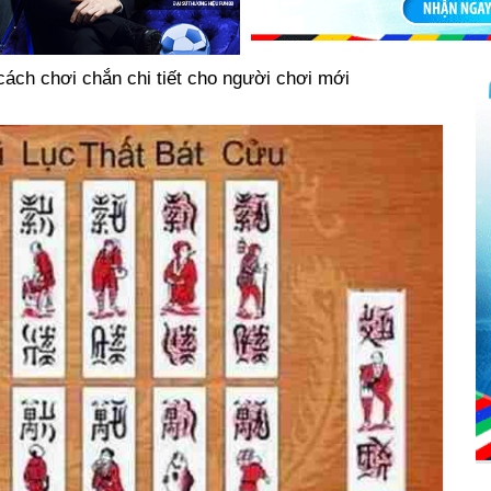
ách chơi chắn chi tiết cho người chơi mới