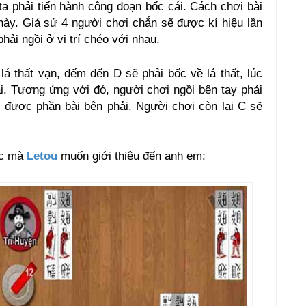
ta phải tiến hành công đoạn bốc cái. Cách chơi bài
này. Giả sử 4 người chơi chắn sẽ được kí hiệu lần
hải ngồi ở vị trí chéo với nhau.
á thất vạn, đếm đến D sẽ phải bốc về lá thất, lúc
i. Tương ứng với đó, người chơi ngồi bên tay phải
n được phần bài bên phải. Người chơi còn lại C sẽ
ác mà
Letou
muốn giới thiệu đến anh em: