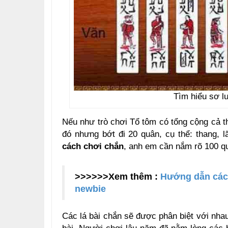
Tìm hiểu sơ l
Nếu như trò chơi Tổ tôm có tổng cộng cả th
đó nhưng bớt đi 20 quân, cụ thể: thang, l
cách chơi chắn
, anh em cần nắm rõ 100 quâ
>>>>>>Xem thêm :
Hướng dẫn cách
newbie
Các lá bài chắn sẽ được phân biệt với nha