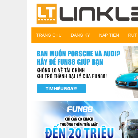
TRANG CHỦ
ĐĂNG KÝ
NẠP TIỀN
RÚT