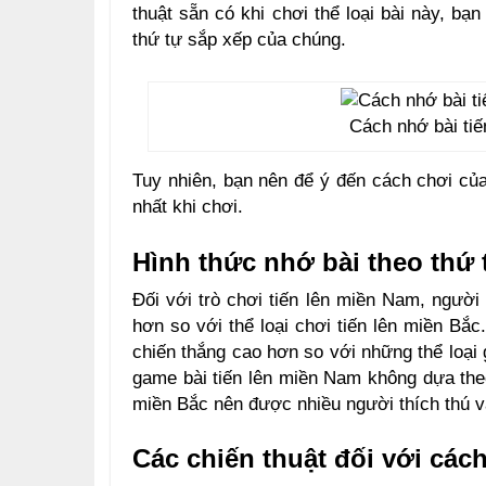
thuật sẵn có khi chơi thể loại bài này, b
thứ tự sắp xếp của chúng.
Cách nhớ bài tiế
Tuy nhiên, bạn nên để ý đến cách chơi củ
nhất khi chơi.
Hình thức nhớ bài theo thứ
Đối với trò chơi tiến lên miền Nam, người
hơn so với thể loại chơi tiến lên miền Bắc
chiến thắng cao hơn so với những thể loại
game bài tiến lên miền Nam không dựa the
miền Bắc nên được nhiều người thích thú v
Các chiến thuật đối với cách