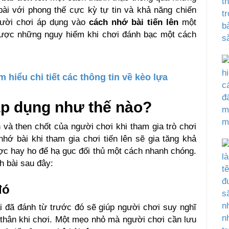
bài với phong thế cực kỳ tự tin và khả năng chiến
gười chơi áp dụng vào
cách nhớ bài tiến lên
một
được những nguy hiểm khi chơi đánh bạc một cách
m hiểu chi tiết các thông tin về kèo lựa
 áp dụng như thế nào?
 và then chốt của người chơi khi tham gia trò chơi
hớ bài khi tham gia chơi tiến lên sẽ gia tăng khả
ợc hay ho để hạ gục đối thủ một cách nhanh chóng.
h bài sau đây:
đó
i đã đánh từ trước đó sẽ giúp người chơi suy nghĩ
thân khi chơi. Một mẹo nhỏ mà người chơi cần lưu