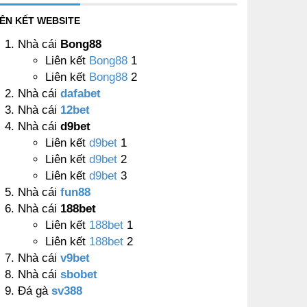
IÊN KẾT WEBSITE
Nhà cái
Bong88
Liên kết
Bong88
1
Liên kết
Bong88
2
Nhà cái
dafabet
Nhà cái
12bet
Nhà cái
d9bet
Liên kết
d9bet
1
Liên kết
d9bet
2
Liên kết
d9bet
3
Nhà cái
fun88
Nhà cái
188bet
Liên kết
188bet
1
Liên kết
188bet
2
Nhà cái
v9bet
Nhà cái
sbobet
Đá gà
sv388