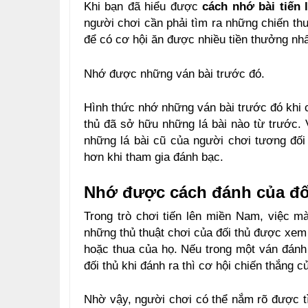
Khi bạn đã hiểu được
cách nhớ bài tiến 
người chơi cần phải tìm ra những chiến thu
để có cơ hội ăn được nhiều tiền thưởng nhấ
Nhớ được những ván bài trước đó.
Hình thức nhớ những ván bài trước đó khi c
thủ đã sở hữu những lá bài nào từ trước. 
những lá bài cũ của người chơi tương đối
hơn khi tham gia đánh bạc.
Nhớ được cách đánh của đố
Trong trò chơi tiến lên miền Nam, việc m
những thủ thuật chơi của đối thủ được xem 
hoặc thua của họ. Nếu trong một ván đánh
đối thủ khi đánh ra thì cơ hội chiến thắng 
Nhờ vậy, người chơi có thể nắm rõ được t