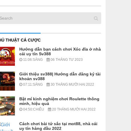
HỦ THUẬT CÁ CƯỢC
Hướng dẫn bạn cách chơi Xóc đĩa ở nhà
cái uy tín Sv388
11:06:SÁNG
06 THÁNG TƯ 2023
Giới thiệu sv388| Hướng dẫn đăng ký tài
khoản sv388
07:11:SÁNG
30 THÁNG MƯỜI HAI 2022
Bật mí kinh nghiệm chơi Roulette thông
minh, hiệu quả
04:50:CHIỀU
20 THÁNG MƯỜI HAI 2022
Cách chơi bài tứ sắc tại mot88, nhà cái
uy tín hàng đầu 2022