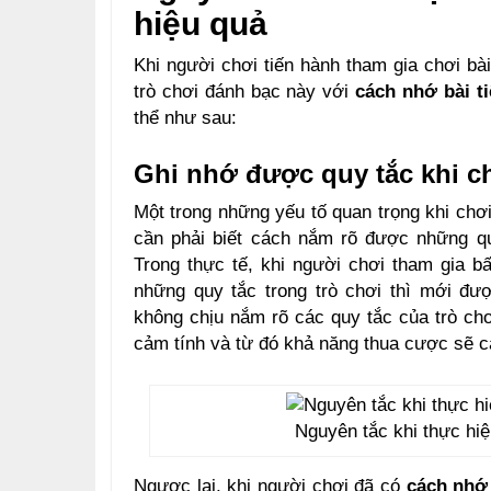
hiệu quả
Khi người chơi tiến hành tham gia chơi bà
trò chơi đánh bạc này với
cách nhớ bài t
thể như sau:
Ghi nhớ được quy tắc khi ch
Một trong những yếu tố quan trọng khi chơi
cần phải biết cách nắm rõ được những qu
Trong thực tế, khi người chơi tham gia b
những quy tắc trong trò chơi thì mới đư
không chịu nắm rõ các quy tắc của trò ch
cảm tính và từ đó khả năng thua cược sẽ c
Nguyên tắc khi thực hiệ
Ngược lại, khi người chơi đã có
cách nhớ 