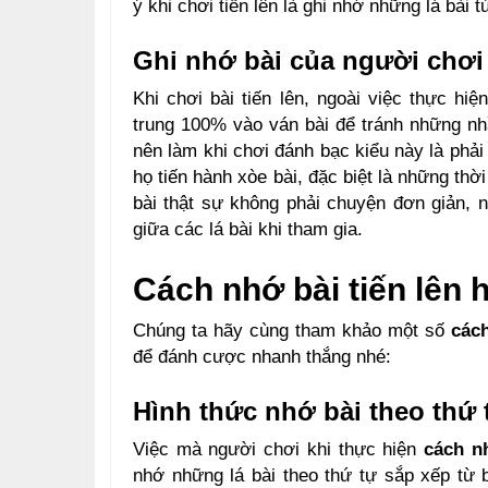
ý khi chơi tiến lên là ghi nhớ những lá bài t
Ghi nhớ bài của người chơ
Khi chơi bài tiến lên, ngoài việc thực hiệ
trung 100% vào ván bài để tránh những n
nên làm khi chơi đánh bạc kiểu này là phải
họ tiến hành xòe bài, đặc biệt là những th
bài thật sự không phải chuyện đơn giản, 
giữa các lá bài khi tham gia.
Cách nhớ bài tiến lên 
Chúng ta hãy cùng tham khảo một số
cách
để đánh cược nhanh thắng nhé:
Hình thức nhớ bài theo thứ 
Việc mà người chơi khi thực hiện
cách nh
nhớ những lá bài theo thứ tự sắp xếp từ 