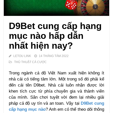
D9Bet cung cấp hạng
mục nào hấp dẫn
nhất hiện nay?
LETOU LINK
14 THÁNG TÁM 2022
THỦ THUẬT CÁ CƯỢC
Trong ngành cá độ Việt Nam xuất hiện không ít
nhà cái có tiếng tăm lớn. Một trong số đó phải kể
đến cái tên D9bet. Nhà cái luôn nhận được lời
khen tích cực từ phía chuyên gia và thành viên
của mình. Sân chơi tuyệt vời đem lại nhiều giải
pháp cá độ uy tín và an toan. Vậy tại
D9Bet cung
cấp hạng mục nào
? Anh em có thể theo dõi thông