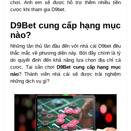
chơi. Anh em sẽ được hỗ trợ thêm nhiều tiền
cược khi tham gia D9bet.
D9Bet cung cấp hạng mục
nào
?
Những tân thủ lần đầu đến với nhà cái D9bet đều
thắc mắc về phương diện này. Bởi đây chính là lý
do quyết định đến khả năng lựa chọn địa chỉ cá
cược. Tại sân chơi
D9Bet cung cấp hạng mục
nào
? Thành viên nhà cái sẽ được trải nghiệm
những dịch vụ gì?