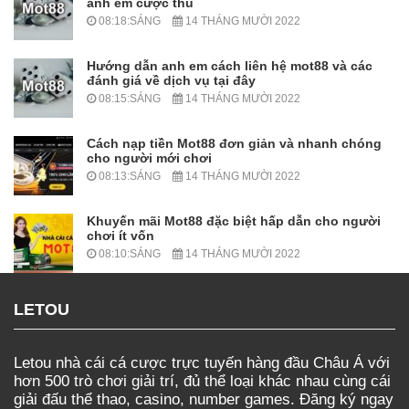
anh em cược thủ
08:18:SÁNG
14 THÁNG MƯỜI 2022
Hướng dẫn anh em cách liên hệ mot88 và các
đánh giá về dịch vụ tại đây
08:15:SÁNG
14 THÁNG MƯỜI 2022
Cách nạp tiền Mot88 đơn giản và nhanh chóng
cho người mới chơi
08:13:SÁNG
14 THÁNG MƯỜI 2022
Khuyến mãi Mot88 đặc biệt hấp dẫn cho người
chơi ít vốn
08:10:SÁNG
14 THÁNG MƯỜI 2022
LETOU
Letou nhà cái cá cược trực tuyến hàng đầu Châu Á với
hơn 500 trò chơi giải trí, đủ thể loại khác nhau cùng cái
giải đấu thể thao, casino, number games. Đăng ký ngay