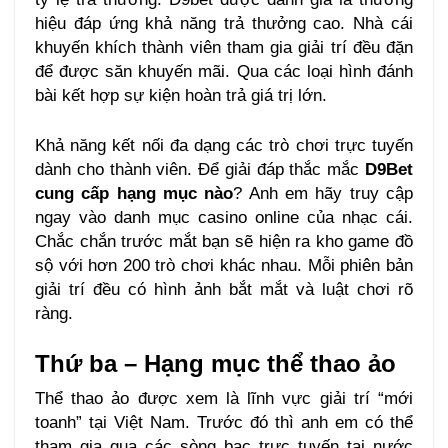
hiệu đáp ứng khả năng trả thưởng cao. Nhà cái
khuyến khích thành viên tham gia giải trí đều đặn
để được săn khuyến mãi. Qua các loại hình đánh
bài kết hợp sự kiện hoàn trả giá trị lớn.
Khả năng kết nối đa dạng các trò chơi trực tuyến
dành cho thành viên. Để giải đáp thắc mắc
D9Bet
cung cấp hạng mục nào
? Anh em hãy truy cập
ngay vào danh mục casino online của nhạc cái.
Chắc chắn trước mắt bạn sẽ hiện ra kho game đồ
sộ với hơn 200 trò chơi khác nhau. Mỗi phiên bản
giải trí đều có hình ảnh bắt mắt và luật chơi rõ
ràng.
Thứ ba – Hạng mục thể thao ảo
Thể thao ảo được xem là lĩnh vực giải trí “mới
toanh” tại Việt Nam. Trước đó thì anh em có thể
tham gia qua các sòng bạc trực tuyến tại nước