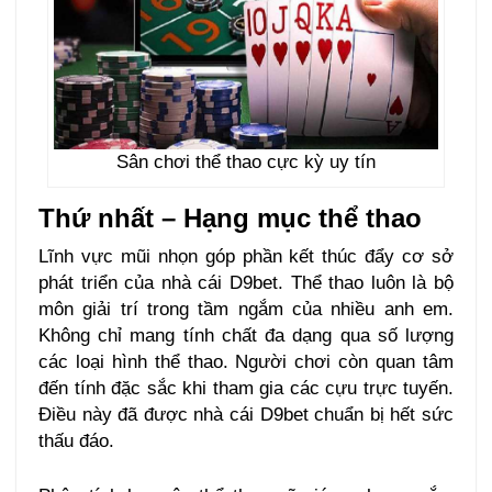
Sân chơi thể thao cực kỳ uy tín
Thứ nhất – Hạng mục thể thao
Lĩnh vực mũi nhọn góp phần kết thúc đẩy cơ sở
phát triển của nhà cái D9bet. Thể thao luôn là bộ
môn giải trí trong tầm ngắm của nhiều anh em.
Không chỉ mang tính chất đa dạng qua số lượng
các loại hình thể thao. Người chơi còn quan tâm
đến tính đặc sắc khi tham gia các cựu trực tuyến.
Điều này đã được nhà cái D9bet chuẩn bị hết sức
thấu đáo.