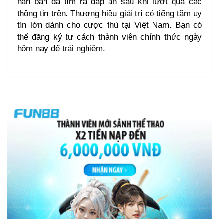
hẳn bạn đã tìm ra đáp án sau khi lướt qua các
thông tin trên. Thương hiệu giải trí có tiếng tăm uy
tín lớn dành cho cược thủ tại Việt Nam. Bạn có
thể đăng ký tư cách thành viên chính thức ngày
hôm nay để trải nghiệm.