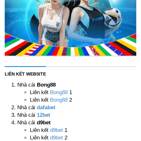
LIÊN KẾT WEBSITE
Nhà cái
Bong88
Liên kết
Bong88
1
Liên kết
Bong88
2
Nhà cái
dafabet
Nhà cái
12bet
Nhà cái
d9bet
Liên kết
d9bet
1
Liên kết
d9bet
2