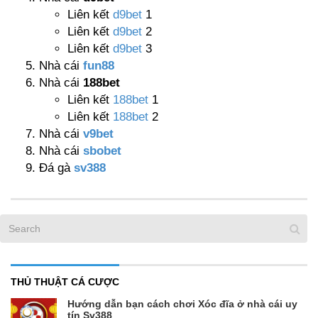
Liên kết
d9bet
1
Liên kết
d9bet
2
Liên kết
d9bet
3
Nhà cái
fun88
Nhà cái
188bet
Liên kết
188bet
1
Liên kết
188bet
2
Nhà cái
v9bet
Nhà cái
sbobet
Đá gà
sv388
THỦ THUẬT CÁ CƯỢC
Hướng dẫn bạn cách chơi Xóc đĩa ở nhà cái uy
tín Sv388