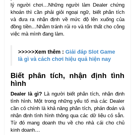
lý người chơi…Những người làm Dealer chứng
khoán thì cần phải giỏi ngoại ngữ, biết phân tích
và đưa ra nhận định về mức độ lên xuống của
đồng tiền…Nhằm tránh rủi ro và tổn thất cho công
việc mà mình đang làm.
>>>>>Xem thêm :
Giải đáp Slot Game
là gì và cách chơi hiệu quả hiện nay
Biết phân tích, nhận định tình
hình
Dealer là gì?
Là người biết phân tích, nhận định
tình hình. Một trong những yếu tố mà các Dealer
cần có chính là khả năng phân tích, phán đoán và
nhận định tình hình thông qua các dữ liệu có sẵn.
Từ đó mang doanh thu về cho nhà cái cho chủ
kinh doanh…