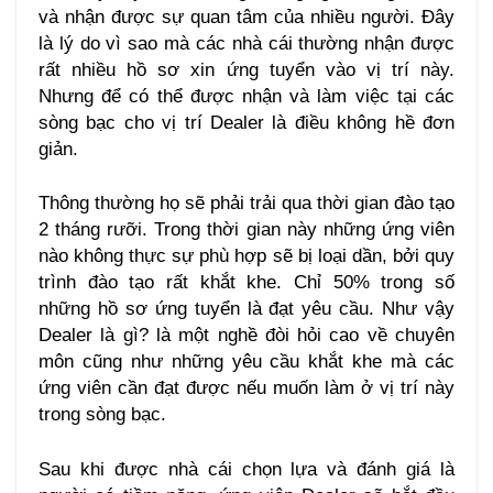
và nhận được sự quan tâm của nhiều người. Đây
là lý do vì sao mà các nhà cái thường nhận được
rất nhiều hồ sơ xin ứng tuyển vào vị trí này.
Nhưng để có thể được nhận và làm việc tại các
sòng bạc cho vị trí Dealer là điều không hề đơn
giản.
Thông thường họ sẽ phải trải qua thời gian đào tạo
2 tháng rưỡi. Trong thời gian này những ứng viên
nào không thực sự phù hợp sẽ bị loại dần, bởi quy
trình đào tạo rất khắt khe. Chỉ 50% trong số
những hồ sơ ứng tuyển là đạt yêu cầu. Như vậy
Dealer là gì? là một nghề đòi hỏi cao về chuyên
môn cũng như những yêu cầu khắt khe mà các
ứng viên cần đạt được nếu muốn làm ở vị trí này
trong sòng bạc.
Sau khi được nhà cái chọn lựa và đánh giá là