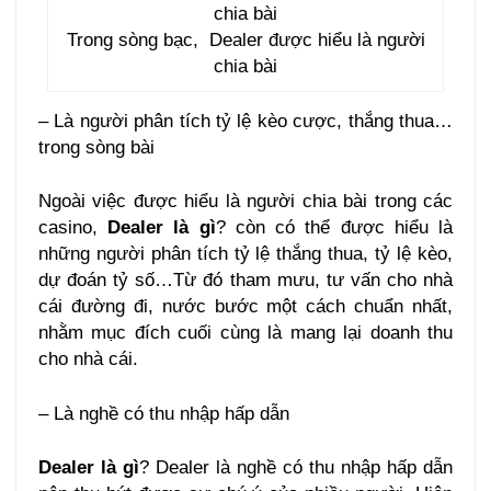
Trong sòng bạc, Dealer được hiểu là người
chia bài
– Là người phân tích tỷ lệ kèo cược, thắng thua…
trong sòng bài
Ngoài việc được hiểu là người chia bài trong các
casino,
Dealer là gì
? còn có thể được hiểu là
những người phân tích tỷ lệ thắng thua, tỷ lệ kèo,
dự đoán tỷ số…Từ đó tham mưu, tư vấn cho nhà
cái đường đi, nước bước một cách chuẩn nhất,
nhằm mục đích cuối cùng là mang lại doanh thu
cho nhà cái.
– Là nghề có thu nhập hấp dẫn
Dealer là gì
? Dealer là nghề có thu nhập hấp dẫn