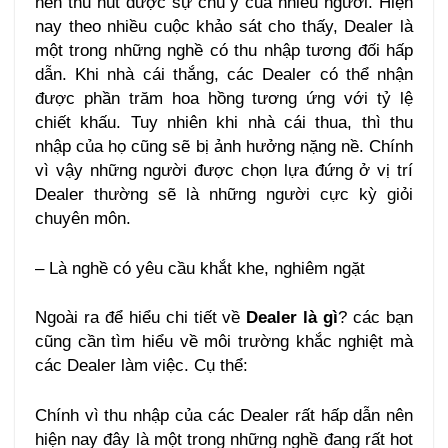
nên thu hút được sự chú ý của nhiều người. Hiện
nay theo nhiều cuộc khảo sát cho thấy, Dealer là
một trong những nghề có thu nhập tương đối hấp
dẫn. Khi nhà cái thắng, các Dealer có thể nhận
được phần trăm hoa hồng tương ứng với tỷ lệ
chiết khấu. Tuy nhiên khi nhà cái thua, thì thu
nhập của họ cũng sẽ bị ảnh hưởng nặng nề. Chính
vì vậy những người được chọn lựa đứng ở vị trí
Dealer thường sẽ là những người cực kỳ giỏi
chuyên môn.
– Là nghề có yêu cầu khắt khe, nghiêm ngặt
Ngoài ra để hiểu chi tiết về
Dealer là gì
? các bạn
cũng cần tìm hiểu về môi trường khắc nghiệt mà
các Dealer làm việc. Cụ thể:
Chính vì thu nhập của các Dealer rất hấp dẫn nên
hiện nay đây là một trong những nghề đang rất hot