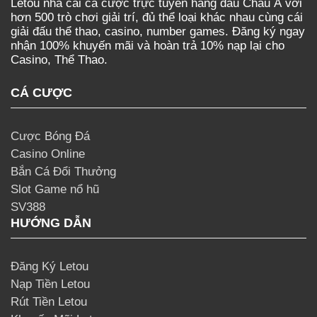
Letou nhà cái cá cược trực tuyến hàng đầu Châu Á với
hơn 500 trò chơi giải trí, đủ thể loại khác nhau cùng cái
giải đấu thể thao, casino, number games. Đăng ký ngay
nhận 100% khuyến mãi và hoàn trả 10% nạp lại cho
Casino, Thể Thao.
CÁ CƯỢC
Cược Bóng Đá
Casino Online
Bắn Cá Đổi Thưởng
Slot Game nổ hũ
SV388
HƯỚNG DẪN
Đăng Ký Letou
Nạp Tiền Letou
Rút Tiền Letou