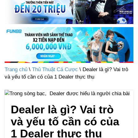
Trang chủ
\
Thủ Thuật Cá Cược
\ Dealer là gì? Vai trò
và yếu tố cần có của 1 Dealer thực thụ
Dealer là gì? Vai trò
và yếu tố cần có của
1 Dealer thực thụ