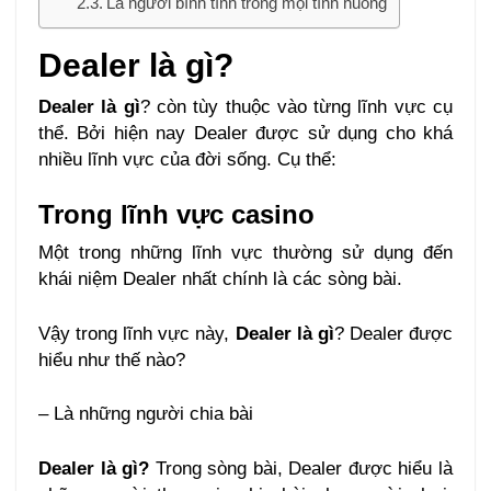
Là người bình tĩnh trong mọi tình huống
Dealer là gì?
Dealer là gì
? còn tùy thuộc vào từng lĩnh vực cụ
thể. Bởi hiện nay Dealer được sử dụng cho khá
nhiều lĩnh vực của đời sống. Cụ thể:
Trong lĩnh vực casino
Một trong những lĩnh vực thường sử dụng đến
khái niệm Dealer nhất chính là các sòng bài.
Vậy trong lĩnh vực này,
Dealer là gì
? Dealer được
hiểu như thế nào?
– Là những người chia bài
Dealer là gì?
Trong sòng bài, Dealer được hiểu là