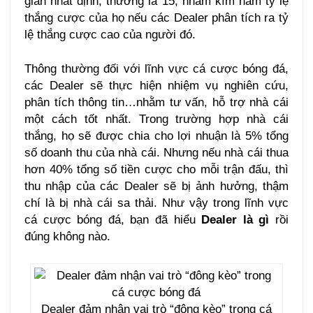
gian nhất định, thường là 15, nhằm kìm hãm tỷ lệ
thắng cược của họ nếu các Dealer phân tích ra tỷ
lệ thắng cược cao của người đó.
Thông thường đối với lĩnh vực cá cược bóng đá,
các Dealer sẽ thực hiện nhiệm vụ nghiên cứu,
phân tích thông tin…nhằm tư vấn, hỗ trợ nhà cái
một cách tốt nhất. Trong trường hợp nhà cái
thắng, họ sẽ được chia cho lợi nhuận là 5% tổng
số doanh thu của nhà cái. Nhưng nếu nhà cái thua
hơn 40% tổng số tiền cược cho mỗi trận đấu, thì
thu nhập của các Dealer sẽ bị ảnh hưởng, thậm
chí là bị nhà cái sa thải. Như vậy trong lĩnh vực
cá cược bóng đá, bạn đã hiểu
Dealer là gì
rồi
đúng không nào.
Dealer đảm nhận vai trò “đông kèo” trong cá