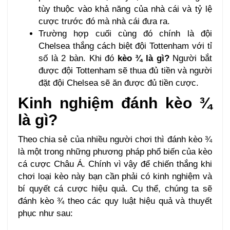
tùy thuộc vào khả năng của nhà cái và tỷ lệ
cược trước đó mà nhà cái đưa ra.
Trường hợp cuối cùng đó chính là đội
Chelsea thắng cách biệt đội Tottenham với tỉ
số là 2 bàn. Khi đó
kèo ¾ là gì?
Người bắt
được đội Tottenham sẽ thua đủ tiền và người
đặt đội Chelsea sẽ ăn được đủ tiền cược.
Kinh nghiệm đánh kèo ¾
là gì?
Theo chia sẻ của nhiều người chơi thì đánh kèo ¾
là một trong những phương pháp phổ biến của kèo
cá cược Châu Á. Chính vì vậy để chiến thắng khi
chơi loại kèo này bạn cần phải có kinh nghiệm và
bí quyết cá cược hiệu quả. Cụ thể, chúng ta sẽ
đánh kèo ¾ theo các quy luật hiệu quả và thuyết
phục như sau: