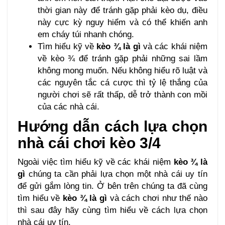
thời gian này để tránh gặp phải kèo dụ, điều
này cực kỳ nguy hiểm và có thể khiến anh
em cháy túi nhanh chóng.
Tìm hiểu kỹ về
kèo ¾ là gì
và các khái niệm
về kèo ¾ để tránh gặp phải những sai lầm
không mong muốn. Nếu không hiểu rõ luật và
các nguyên tắc cá cược thì tỷ lệ thắng của
người chơi sẽ rất thấp, dễ trở thành con mồi
của các nhà cái.
Hướng dẫn cách lựa chọn
nhà cái chơi kèo 3/4
Ngoài việc tìm hiểu kỹ về các khái niệm
kèo ¾ là
gì
chúng ta cần phải lựa chọn một nhà cái uy tín
để gửi gắm lòng tin. Ở bên trên chúng ta đã cùng
tìm hiểu về
kèo ¾ là gì
và cách chơi như thế nào
thì sau đây hãy cùng tìm hiểu về cách lựa chọn
nhà cái uy tín.