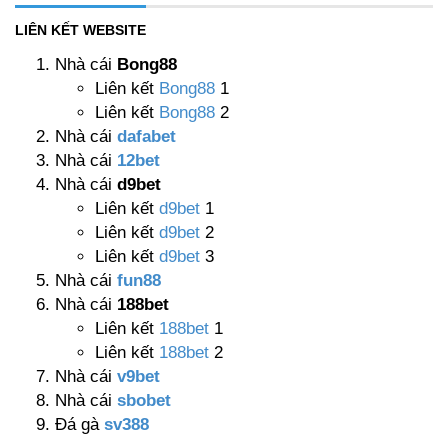
LIÊN KẾT WEBSITE
Nhà cái
Bong88
Liên kết
Bong88
1
Liên kết
Bong88
2
Nhà cái
dafabet
Nhà cái
12bet
Nhà cái
d9bet
Liên kết
d9bet
1
Liên kết
d9bet
2
Liên kết
d9bet
3
Nhà cái
fun88
Nhà cái
188bet
Liên kết
188bet
1
Liên kết
188bet
2
Nhà cái
v9bet
Nhà cái
sbobet
Đá gà
sv388