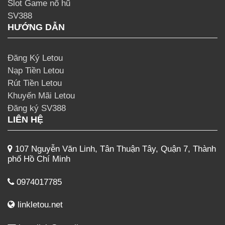
Slot Game nổ hũ
SV388
HƯỚNG DẪN
Đăng Ký Letou
Nạp Tiền Letou
Rút Tiền Letou
Khuyến Mãi Letou
Đăng ký SV388
LIÊN HỆ
107 Nguyễn Văn Linh, Tân Thuận Tây, Quận 7, Thành
phố Hồ Chí Minh
0974017785
linkletou.net