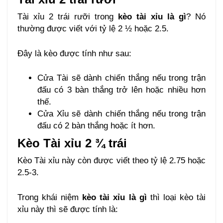
Tài xỉu 2 trái rưỡi trong
kèo tài xỉu là gì
? Nó
thường được viết với tỷ lệ 2 ½ hoặc 2.5.
Đây là kèo được tính như sau:
Cửa Tài sẽ dành chiến thắng nếu trong trận
đấu có 3 bàn thắng trở lên hoặc nhiều hơn
thế.
Cửa Xỉu sẽ dành chiến thắng nếu trong trận
đấu có 2 bàn thắng hoặc ít hơn.
Kèo Tài xỉu 2 ¾ trái
Kèo Tài xỉu này còn được viết theo tỷ lệ 2.75 hoặc
2.5-3.
Trong khái niệm
kèo tài xỉu là gì
thì loại kèo tài
xỉu này thì sẽ được tính là: