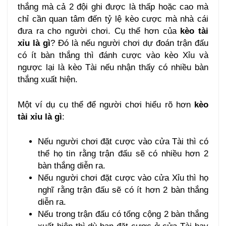
thắng mà cả 2 đội ghi được là thấp hoặc cao mà
chỉ cần quan tâm đến tỷ lệ kèo cược mà nhà cái
đưa ra cho người chơi. Cụ thể hơn của
kèo tài
xỉu là gì
? Đó là nếu người chơi dự đoán trận đấu
có ít bàn thắng thì đánh cược vào kèo Xỉu và
ngược lại là kèo Tài nếu nhận thấy có nhiều bàn
thắng xuất hiện.
Một ví dụ cụ thể để người chơi hiểu rõ hơn
kèo
tài xỉu là gì
:
Nếu người chơi đặt cược vào cửa Tài thì có
thể họ tin rằng trận đấu sẽ có nhiều hơn 2
bàn thắng diễn ra.
Nếu người chơi đặt cược vào cửa Xỉu thì họ
nghĩ rằng trận đấu sẽ có ít hơn 2 bàn thắng
diễn ra.
Nếu trong trận đấu có tổng cộng 2 bàn thắng