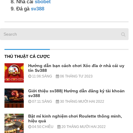
Nhà cái
sbobet
Đá gà
sv388
THỦ THUẬT CÁ CƯỢC
Hướng dẫn bạn cách chơi Xóc đĩa ở nhà cái uy
tín Sv388
11:06:SÁNG
06 THÁNG TƯ 2023
Giới thiệu sv388| Hướng dẫn đăng ký tài khoản
sv388
07:11:SÁNG
30 THÁNG MƯỜI HAI 2022
Bật mí kinh nghiệm chơi Roulette thông minh,
hiệu quả
04:50:CHIỀU
20 THÁNG MƯỜI HAI 2022