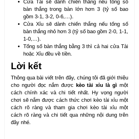
Cửa Tài sẽ dành chiến thắng nếu tổng số
bàn thắng trong bàn lớn hơn 3 (tỷ số bao
gồm 3-1, 3-2, 0-6,…).
Cửa Xỉu sẽ dành chiến thắng nếu tổng số
bàn thắng nhỏ hơn 3 (tỷ số bao gồm 2-0, 1-1,
1-0,…).
Tổng số bàn thắng bằng 3 thì cả hai cửa Tài
hoặc Xỉu đều về tiền.
Lời kết
Thông qua bài viết trên đây, chúng tôi đã giới thiệu
cho người đọc nắm được
kèo tài xỉu là gì
một
cách chính xác và chi tiết nhất. Hy vọng người
chơi sẽ nắm được cách thức chơi kèo tài xỉu một
cách rõ ràng và tham gia chơi kèo tài xỉu một
cách rõ ràng và chi tiết qua những nội dung trên
đây nhé.