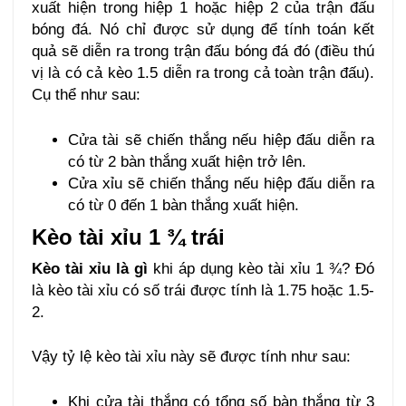
xuất hiện trong hiệp 1 hoặc hiệp 2 của trận đấu
bóng đá. Nó chỉ được sử dụng để tính toán kết
quả sẽ diễn ra trong trận đấu bóng đá đó (điều thú
vị là có cả kèo 1.5 diễn ra trong cả toàn trận đấu).
Cụ thể như sau:
Cửa tài sẽ chiến thắng nếu hiệp đấu diễn ra
có từ 2 bàn thắng xuất hiện trở lên.
Cửa xỉu sẽ chiến thắng nếu hiệp đấu diễn ra
có từ 0 đến 1 bàn thắng xuất hiện.
Kèo tài xỉu 1 ¾ trái
Kèo tài xỉu là gì
khi áp dụng kèo tài xỉu 1 ¾? Đó
là kèo tài xỉu có số trái được tính là 1.75 hoặc 1.5-
2.
Vậy tỷ lệ kèo tài xỉu này sẽ được tính như sau:
Khi cửa tài thắng có tổng số bàn thắng từ 3