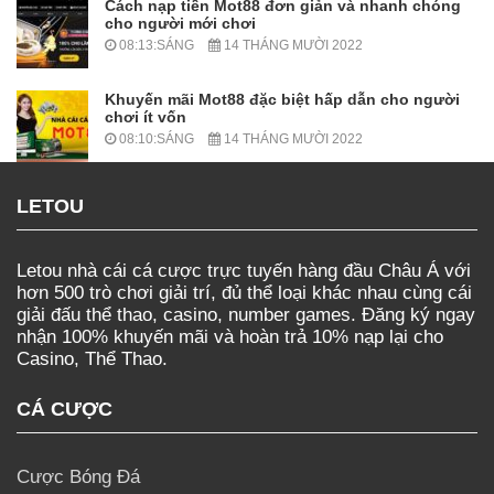
Cách nạp tiền Mot88 đơn giản và nhanh chóng
cho người mới chơi
08:13:SÁNG
14 THÁNG MƯỜI 2022
Khuyến mãi Mot88 đặc biệt hấp dẫn cho người
chơi ít vốn
08:10:SÁNG
14 THÁNG MƯỜI 2022
LETOU
Letou nhà cái cá cược trực tuyến hàng đầu Châu Á với
hơn 500 trò chơi giải trí, đủ thể loại khác nhau cùng cái
giải đấu thể thao, casino, number games. Đăng ký ngay
nhận 100% khuyến mãi và hoàn trả 10% nạp lại cho
Casino, Thể Thao.
CÁ CƯỢC
Cược Bóng Đá