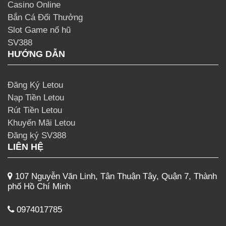
Casino Online
Bắn Cá Đổi Thưởng
Slot Game nổ hũ
SV388
HƯỚNG DẪN
Đăng Ký Letou
Nạp Tiền Letou
Rút Tiền Letou
Khuyến Mãi Letou
Đăng ký SV388
LIÊN HỆ
107 Nguyễn Văn Linh, Tân Thuận Tây, Quận 7, Thành
phố Hồ Chí Minh
0974017785