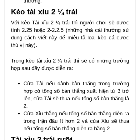
thưởng.
Kèo tài xỉu 2 ¼ trái
Với kèo Tài xỉu 2 ¼ trái thì người chơi sẽ được
tính 2.25 hoặc 2-2.2.5 (những nhà cái thường sử
dụng cách viết này để miêu tả loại kèo cá cược
thú vị này).
Trong kèo tài xỉu 2 ¼ trái thì sẽ có những trường
hợp sau đây được diễn ra:
Cửa Tài nếu dành bàn thắng trong trường
hợp có tổng số bàn thắng xuất hiện từ 3 trở
lên, cửa Tài sẽ thua nếu tổng số bàn thắng là
2.
Cửa Xỉu thắng nếu tổng số bàn thắng diễn ra
trong trận đấu ít hơn 2 và cửa Xỉu sẽ thua
nếu tổng số bàn thắng diễn ra bằng 2.
Tài xỉu 2 trái rưỡi