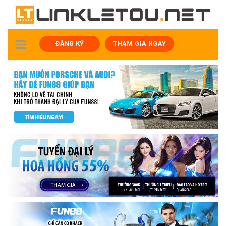
TOGGLE
ĐĂNG KÝ
THAM GIA NGAY
NAVIGATION