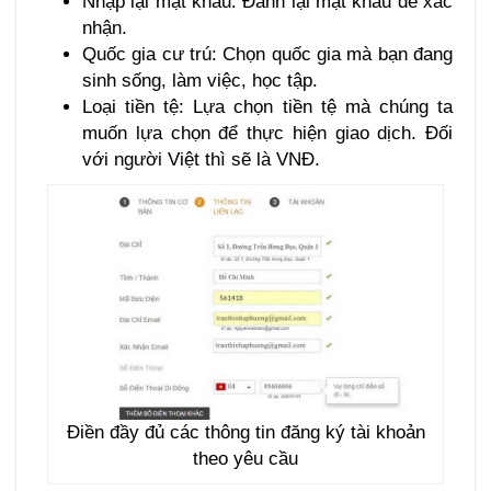
Nhập lại mật khẩu: Đánh lại mật khẩu để xác
nhận.
Quốc gia cư trú: Chọn quốc gia mà bạn đang
sinh sống, làm việc, học tập.
Loại tiền tệ: Lựa chọn tiền tệ mà chúng ta
muốn lựa chọn để thực hiện giao dịch. Đối
với người Việt thì sẽ là VNĐ.
Điền đầy đủ các thông tin đăng ký tài khoản
theo yêu cầu