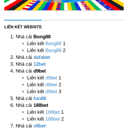
LIÊN KẾT WEBSITE
Nhà cái
Bong88
Liên kết
Bong88
1
Liên kết
Bong88
2
Nhà cái
dafabet
Nhà cái
12bet
Nhà cái
d9bet
Liên kết
d9bet
1
Liên kết
d9bet
2
Liên kết
d9bet
3
Nhà cái
fun88
Nhà cái
188bet
Liên kết
188bet
1
Liên kết
188bet
2
Nhà cái
v9bet