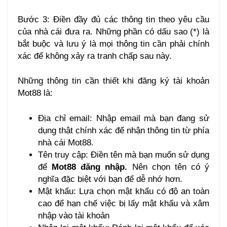
Bước 3: Điền đầy đủ các thông tin theo yêu cầu
của nhà cái đưa ra. Những phần có dấu sao (*) là
bắt buộc và lưu ý là mọi thông tin cần phải chính
xác để không xảy ra tranh chấp sau này.
Những thông tin cần thiết khi đăng ký tài khoản
Mot88 là:
Địa chỉ email: Nhập email mà bạn đang sử
dụng thật chính xác để nhận thông tin từ phía
nhà cái Mot88.
Tên truy cập: Điền tên mà bạn muốn sử dụng
để
Mot88 đăng nhập.
Nên chọn tên có ý
nghĩa đặc biệt với bạn để dễ nhớ hơn.
Mật khẩu: Lựa chọn mật khẩu có độ an toàn
cao để hạn chế việc bị lấy mật khẩu và xâm
nhập vào tài khoản