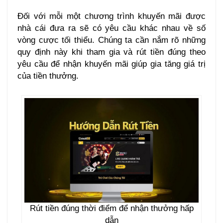
Đối với mỗi một chương trình khuyến mãi được
nhà cái đưa ra sẽ có yêu cầu khác nhau về số
vòng cược tối thiểu. Chúng ta cần nắm rõ những
quy định này khi tham gia và rút tiền đúng theo
yêu cầu để nhận khuyến mãi giúp gia tăng giá trị
của tiền thưởng.
Rút tiền đúng thời điểm để nhận thưởng hấp
dẫn