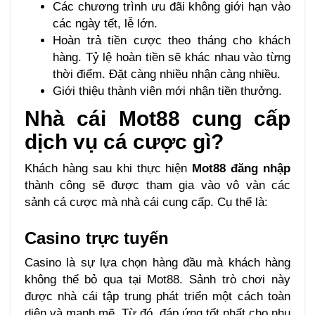
Các chương trình ưu đãi không giới hạn vào
các ngày tết, lễ lớn.
Hoàn trả tiền cược theo tháng cho khách
hàng. Tỷ lệ hoàn tiền sẽ khác nhau vào từng
thời điểm. Đặt càng nhiều nhận càng nhiều.
Giới thiệu thành viên mới nhận tiền thưởng.
Nhà cái Mot88 cung cấp
dịch vụ cá cược gì?
Khách hàng sau khi thực hiện
Mot88 đăng nhập
thành công sẽ được tham gia vào vô vàn các
sảnh cá cược mà nhà cái cung cấp. Cụ thể là:
Casino trực tuyến
Casino là sự lựa chọn hàng đầu mà khách hàng
không thể bỏ qua tại Mot88. Sảnh trò chơi này
được nhà cái tập trung phát triển một cách toàn
diện và mạnh mẽ. Từ đó, đáp ứng tốt nhất cho nhu