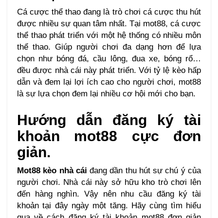
Cá cược thể thao đang là trò chơi cá cược thu hút
được nhiều sự quan tâm nhất. Tại mot88, cá cược
thể thao phát triển với một hệ thống có nhiều môn
thể thao. Giúp người chơi đa dạng hơn để lựa
chọn như bóng đá, cầu lông, đua xe, bóng rổ…
đều được nhà cái này phát triển. Với tỷ lệ kèo hấp
dẫn và đem lại lợi ích cao cho người chơi, mot88
là sự lựa chọn đem lại nhiều cơ hội mới cho bạn.
Hướng dẫn đăng ký tài
khoản mot88 cực đơn
giản.
Mot88 kèo nhà cái
đang dần thu hút sự chú ý của
người chơi. Nhà cái này sở hữu kho trò chơi lên
đến hàng nghìn. Vậy nên nhu cầu đăng ký tài
khoản tại đây ngày một tăng. Hãy cùng tìm hiểu
qua về cách đăng ký tài khoản mot88 đơn giản