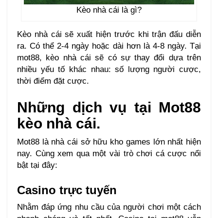
Kèo nhà cái là gì?
Kèo nhà cái sẽ xuất hiện trước khi trận đấu diễn
ra. Có thể 2-4 ngày hoặc dài hơn là 4-8 ngày. Tại
mot88, kèo nhà cái sẽ có sự thay đổi dựa trên
nhiều yếu tố khác nhau: số lượng người cược,
thời điểm đặt cược.
Những dịch vụ tại Mot88
kèo nhà cái.
Mot88 là nhà cái sở hữu kho games lớn nhất hiện
nay. Cùng xem qua một vài trò chơi cá cược nổi
bật tại đây:
Casino trực tuyến
Nhằm đáp ứng nhu cầu của người chơi một cách