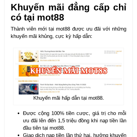
Khuyến mãi đẳng cấp chỉ
có tại mot88
Thành viên mới tại mot88 được ưu đãi với những
khuyến mãi khủng, cực kỳ hấp dẫn:
Khuyến mãi hấp dẫn tại mot88.
Được cộng 100% tiền cược, giá trị cho mỗi
ưu đãi lên đến 1,5 triệu đồng khi nạp tiền lần
đầu tiên tại mot88.
Giao dịch nạp tiền lần thứ hai, hưởng khuyến