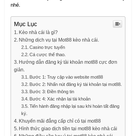
nhé.
Mục Lục
Kèo nhà cái là gì?
Những dịch vụ tại Mot88 kèo nhà cái.
Casino trực tuyến
Cá cược thể thao.
Hướng dẫn đăng ký tài khoản mot88 cực đơn
giản.
Bước 1: Truy cập vào website mot88
Bước 2: Nhấn nút đăng ký tài khoản tại mot88.
Bước 3: Điền thông tin
Bước 4: Xác nhận lại tài khoản
Tiến hành đăng nhập lại sau khi hoàn tất đăng
ký.
Khuyến mãi đẳng cấp chỉ có tại mot88
Hình thức giao dịch tiền tại mot88 kèo nhà cái