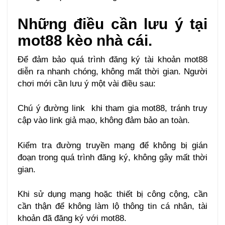
Những điều cần lưu ý tại
mot88 kèo nhà cái.
Để đảm bảo quá trình đăng ký tài khoản mot88
diễn ra nhanh chóng, không mất thời gian. Người
chơi mới cần lưu ý một vài điều sau:
Chú ý đường link khi tham gia mot88, tránh truy
cập vào link giả mạo, không đảm bảo an toàn.
Kiểm tra đường truyền mạng để không bị gián
đoạn trong quá trình đăng ký, không gây mất thời
gian.
Khi sử dụng mạng hoặc thiết bị công cộng, cần
cần thận để không làm lộ thông tin cá nhân, tài
khoản đã đăng ký với mot88.