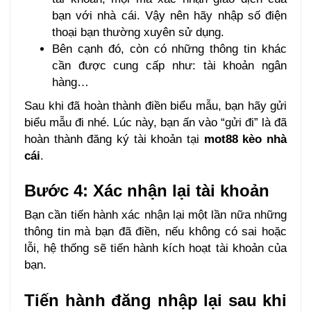
bạn với nhà cái. Vậy nên hãy nhập số điện
thoại bạn thường xuyên sử dụng.
Bên cạnh đó, còn có những thông tin khác
cần được cung cấp như: tài khoản ngân
hàng…
Sau khi đã hoàn thành điền biểu mẫu, bạn hãy gửi
biểu mẫu đi nhé. Lúc này, bạn ấn vào “gửi đi” là đã
hoàn thành đăng ký tài khoản tại
mot88 kèo nhà
cái
.
Bước 4: Xác nhận lại tài khoản
Bạn cần tiến hành xác nhận lại một lần nữa những
thông tin mà bạn đã điền, nếu không có sai hoặc
lỗi, hệ thống sẽ tiến hành kích hoạt tài khoản của
bạn.
Tiến hành đăng nhập lại sau khi