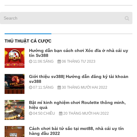
THỦ THUẬT CÁ CƯỢC
Hướng dẫn bạn cách chơi Xóc đĩa ở nhà cái uy
tín Sv388
11:06:SÁNG
06 THÁNG TƯ 2023
Giới thiệu sv388| Hướng dẫn đăng ký tài khoản
sv388
07:11:SÁNG
30 THÁNG MƯỜI HAI 2022
Bật mí kinh nghiệm chơi Roulette thông minh,
hiệu quả
04:50:CHIỀU
20 THÁNG MƯỜI HAI 2022
Cách chơi bài tứ sắc tại mot88, nhà cái uy tín
hàng đầu 2022