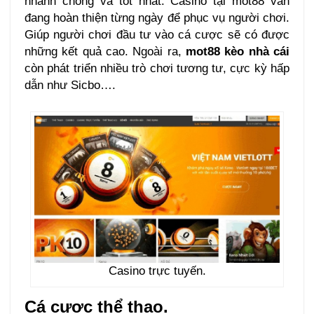
nhanh chóng và tốt nhất. Casino tại mot88 vẫn
đang hoàn thiện từng ngày để phục vụ người chơi.
Giúp người chơi đầu tư vào cá cược sẽ có được
những kết quả cao. Ngoài ra,
mot88 kèo nhà cái
còn phát triển nhiều trò chơi tương tư, cực kỳ hấp
dẫn như Sicbo….
Casino trực tuyến.
Cá cược thể thao.