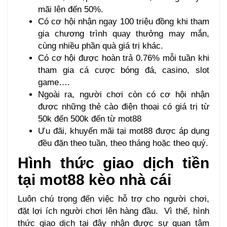
mãi lên đến 50%.
Có cơ hội nhận ngay 100 triệu đồng khi tham
gia chương trình quay thưởng may mắn,
cùng nhiều phần quà giá trị khác.
Có cơ hội được hoàn trả 0.76% mỗi tuần khi
tham gia cá cược bóng đá, casino, slot
game….
Ngoài ra, người chơi còn có cơ hội nhận
được những thẻ cào điện thoại có giá trị từ
50k đến 500k đến từ mot88
Ưu đãi, khuyến mãi tại mot88 được áp dụng
đều đặn theo tuần, theo tháng hoặc theo quý.
Hình thức giao dịch tiền
tại mot88 kèo nhà cái
Luôn chú trọng đến việc hỗ trợ cho người chơi,
đặt lợi ích người chơi lên hàng đầu. Vì thế, hình
thức giao dịch tại đây nhận được sự quan tâm