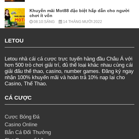
Khuyến mãi Mot88 đặc biệt hấp dẫn cho người
chơi ít vốn
08:10:SÁNG
14 THÁNG MƯỜI 2022
LETOU
Letou nhà cái cá cược trực tuyến hàng đầu Châu Á với
hơn 500 trò chơi giải trí, đủ thể loại khác nhau cùng cái
giải đấu thể thao, casino, number games. Đăng ký ngay
nhận 100% khuyến mãi và hoàn trả 10% nạp lại cho
Casino, Thể Thao.
CÁ CƯỢC
Cược Bóng Đá
Casino Online
Bắn Cá Đổi Thưởng