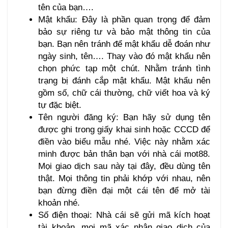
tên của bạn….
Mật khẩu: Đây là phần quan trọng để đảm
bảo sự riêng tư và bảo mật thông tin của
bạn. Bạn nên tránh để mật khẩu dễ đoán như
ngày sinh, tên…. Thay vào đó mật khẩu nên
chọn phức tạp một chút. Nhằm tránh tình
trạng bị đánh cắp mật khẩu. Mật khẩu nên
gồm số, chữ cái thường, chữ viết hoa và ký
tự đặc biệt.
Tên người đăng ký: Bạn hãy sử dụng tên
được ghi trong giấy khai sinh hoặc CCCD để
điền vào biểu mẫu nhé. Việc này nhằm xác
minh được bản thân bạn với nhà cái mot88.
Mọi giao dịch sau này tại đây, đều dùng tên
thật. Mọi thông tin phải khớp với nhau, nên
bạn đừng điền đại một cái tên để mở tài
khoản nhé.
Số điện thoại: Nhà cái sẽ gửi mã kích hoạt
tài khoản, mọi mã xác nhận giao dịch của