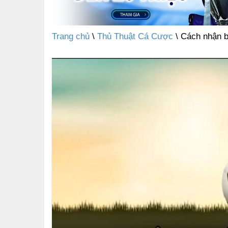
Trang chủ
\
Thủ Thuật Cá Cược
\ Cách nhận b