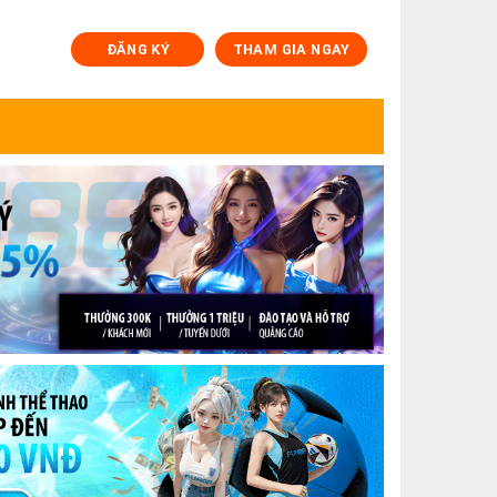
ĐĂNG KÝ
THAM GIA NGAY