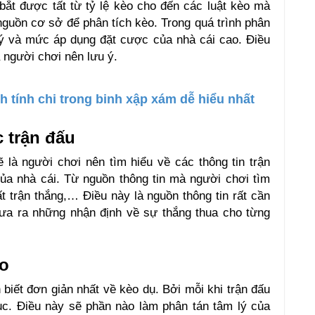
ắt được tất từ tỷ lệ kèo cho đến các luật kèo mà
nguồn cơ sở để phân tích kèo. Trong quá trình phân
lý và mức áp dụng đặt cược của nhà cái cao. Điều
 người chơi nên lưu ý.
 tính chi trong binh xập xám dễ hiểu nhất
c trận đấu
 là người chơi nên tìm hiểu về các thông tin trận
của nhà cái. Từ nguồn thông tin mà người chơi tìm
t trận thắng,… Điều này là nguồn thông tin rất cần
 đưa ra những nhận định về sự thắng thua cho từng
èo
 biết đơn giản nhất về kèo dụ. Bởi mỗi khi trận đấu
tục. Điều này sẽ phần nào làm phân tán tâm lý của