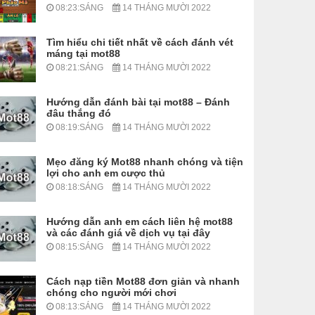
08:23:SÁNG
14 THÁNG MƯỜI 2022
Tìm hiểu chi tiết nhất về cách đánh vét
máng tại mot88
08:21:SÁNG
14 THÁNG MƯỜI 2022
Hướng dẫn đánh bài tại mot88 – Đánh
đâu thắng đó
08:19:SÁNG
14 THÁNG MƯỜI 2022
Mẹo đăng ký Mot88 nhanh chóng và tiện
lợi cho anh em cược thủ
08:18:SÁNG
14 THÁNG MƯỜI 2022
Hướng dẫn anh em cách liên hệ mot88
và các đánh giá về dịch vụ tại đây
08:15:SÁNG
14 THÁNG MƯỜI 2022
Cách nạp tiền Mot88 đơn giản và nhanh
chóng cho người mới chơi
08:13:SÁNG
14 THÁNG MƯỜI 2022