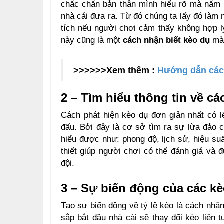
chắc chắn bản thân mình hiểu rõ mà nắm b
nhà cái đưa ra. Từ đó chúng ta lấy đó làm 
tích nếu người chơi cảm thấy không hợp 
này cũng là một
cách nhận biết
kèo dụ
mà
>>>>>>Xem thêm :
Hướng dẫn cách
2 – Tìm hiểu thông tin về cá
Cách phát hiện kèo dụ đơn giản nhất có lẽ
đấu. Bởi đây là cơ sở tìm ra sự lừa đảo 
hiểu được như: phong độ, lịch sử, hiệu suấ
thiết giúp người chơi có thể đánh giá và
đội.
3 – Sự biến động của các k
Tạo sự biến động về tỷ lệ kèo là cách nhận
sắp bắt đầu nhà cái sẽ thay đổi kèo liên 