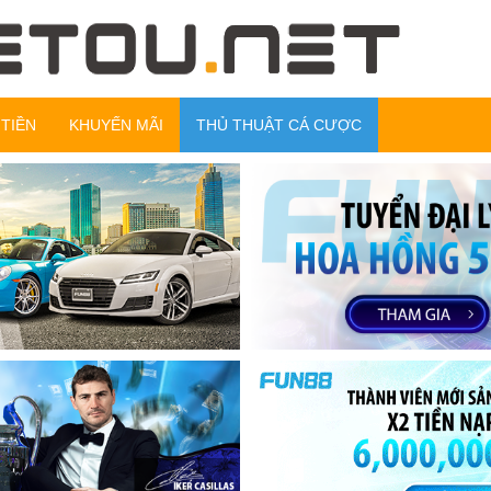
 TIỀN
KHUYẾN MÃI
THỦ THUẬT CÁ CƯỢC