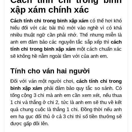
xập xám chính xác
Cách tính chi trong binh xập xám
có thể hơi khó
hiểu đối với các bài thủ mới vào nghề vì có khá
nhiều thuật ngữ cần phải nhớ. Thế nhưng miễn là
anh em đảm bảo các nguyên tắc sắp xếp thì
cách
tính chi trong binh xập xám
một cách chuẩn xác
sẽ không hề nằm ngoài tầm với của anh em.
Tính cho ván hai người
Đối với ván một người chơi,
cách tính chi trong
binh xập xám
phải đảm bảo quy tắc so sánh. Có
tổng cộng 3 chi mà anh em cần xem xét, nếu thua
1 chi và thắng ở chi 2, tức là anh em sẽ thu về kết
quả chung cuộc là thắng 1 chi. Đồng thời nếu anh
em hạ gục đối thủ ở cả 3 chi thì số tiền thưởng sẽ
được gấp đôi lên.