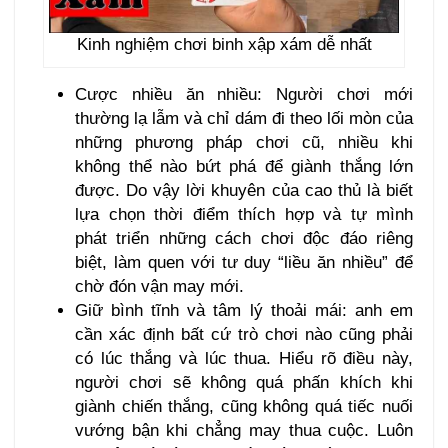
Kinh nghiệm chơi binh xập xám dễ nhất
Cược nhiều ăn nhiều: Người chơi mới
thường lạ lẫm và chỉ dám đi theo lối mòn của
những phương pháp chơi cũ, nhiều khi
không thể nào bứt phá để giành thắng lớn
được. Do vậy lời khuyên của cao thủ là biết
lựa chọn thời điểm thích hợp và tự mình
phát triển những cách chơi độc đáo riêng
biệt, làm quen với tư duy “liều ăn nhiều” để
chờ đón vận may mới.
Giữ bình tĩnh và tâm lý thoải mái: anh em
cần xác định bất cứ trò chơi nào cũng phải
có lúc thắng và lúc thua. Hiểu rõ điều này,
người chơi sẽ không quá phấn khích khi
giành chiến thắng, cũng không quá tiếc nuối
vướng bận khi chẳng may thua cuộc. Luôn