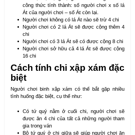
công thức tính thành: số người chơi x số lá
Át của người chơi – số Át còn lại.
Người chơi không có lá Át nào sẽ trừ 4 chi
Người chơi có 2 lá Át sẽ được cộng thêm 4
chi
Người chơi có 3 lá Át sẽ có được cộng 8 chi
Người chơi sở hữu cả 4 lá Át sẽ được cộng
16 chi
Cách tính chi xập xám đặc
biệt
Người chơi binh xập xám có thể bắt gặp nhiều
tình huống đặc biệt, cụ thể như:
Có tứ quý nằm ở cuối chi, người chơi sẽ
được ăn 4 chi của tất cả những người tham
gia trong ván
Bộ tứ quý ở chi giữa sẽ giúp người chơi ăn