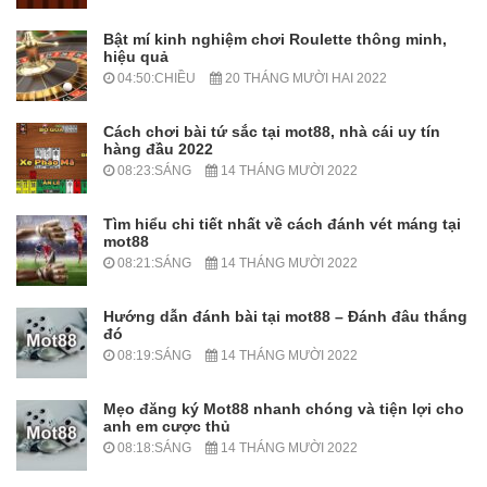
Bật mí kinh nghiệm chơi Roulette thông minh,
hiệu quả
04:50:CHIỀU
20 THÁNG MƯỜI HAI 2022
Cách chơi bài tứ sắc tại mot88, nhà cái uy tín
hàng đầu 2022
08:23:SÁNG
14 THÁNG MƯỜI 2022
Tìm hiểu chi tiết nhất về cách đánh vét máng tại
mot88
08:21:SÁNG
14 THÁNG MƯỜI 2022
Hướng dẫn đánh bài tại mot88 – Đánh đâu thắng
đó
08:19:SÁNG
14 THÁNG MƯỜI 2022
Mẹo đăng ký Mot88 nhanh chóng và tiện lợi cho
anh em cược thủ
08:18:SÁNG
14 THÁNG MƯỜI 2022