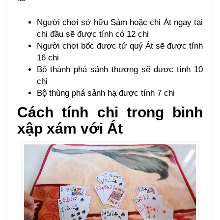
Người chơi sở hữu Sám hoặc chi Át ngay tại
chi đầu sẽ được tính có 12 chi
Người chơi bốc được tứ quý Át sẽ được tính
16 chi
Bộ thành phá sảnh thượng sẽ được tính 10
chi
Bộ thùng phá sảnh hạ được tính 7 chi
Cách tính chi trong binh
xập xám với Át