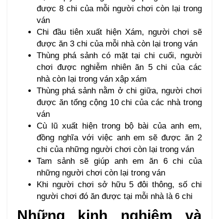
được 8 chi của mỗi người chơi còn lại trong
ván
Chi đầu tiên xuất hiện Xám, người chơi sẽ
được ăn 3 chi của mỗi nhà còn lại trong ván
Thùng phá sảnh có mặt tại chi cuối, người
chơi được nghiễm nhiên ăn 5 chi của các
nhà còn lại trong ván xập xám
Thùng phá sảnh nằm ở chi giữa, người chơi
được ăn tổng cộng 10 chi của các nhà trong
ván
Cù lũ xuất hiện trong bộ bài của anh em,
đồng nghĩa với việc anh em sẽ được ăn 2
chi của những người chơi còn lại trong ván
Tam sảnh sẽ giúp anh em ăn 6 chi của
những người chơi còn lại trong ván
Khi người chơi sở hữu 5 đôi thông, số chi
người chơi đó ăn được tại mỗi nhà là 6 chi
Những kinh nghiệm và