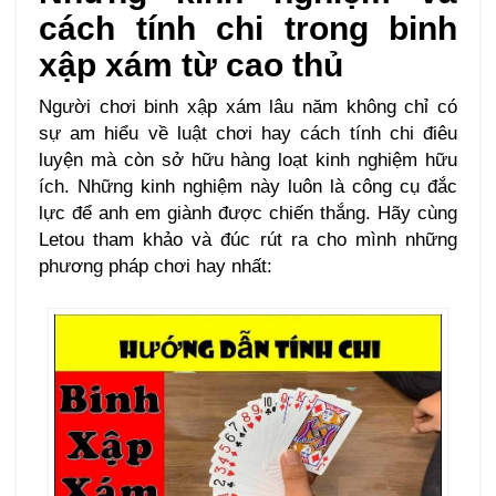
cách tính chi trong binh
xập xám từ cao thủ
Người chơi binh xập xám lâu năm không chỉ có
sự am hiểu về luật chơi hay cách tính chi điêu
luyện mà còn sở hữu hàng loạt kinh nghiệm hữu
ích. Những kinh nghiệm này luôn là công cụ đắc
lực để anh em giành được chiến thắng. Hãy cùng
Letou tham khảo và đúc rút ra cho mình những
phương pháp chơi hay nhất: