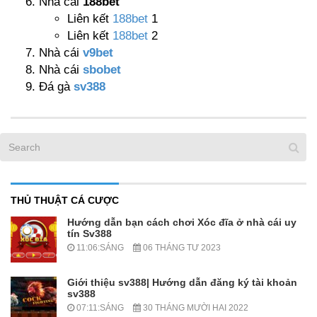
Nhà cái
188bet
Liên kết
188bet
1
Liên kết
188bet
2
Nhà cái
v9bet
Nhà cái
sbobet
Đá gà
sv388
THỦ THUẬT CÁ CƯỢC
Hướng dẫn bạn cách chơi Xóc đĩa ở nhà cái uy
tín Sv388
11:06:SÁNG
06 THÁNG TƯ 2023
Giới thiệu sv388| Hướng dẫn đăng ký tài khoản
sv388
07:11:SÁNG
30 THÁNG MƯỜI HAI 2022