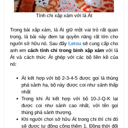
Tính chi xập xám với lá Át
Trong bài xập xám, lá Át giữ một vai trò rất quan
trọng, lá bài này đem lại quyền năng rất lớn cho
người sở hữu nó. Sau đây
Letou
sẽ cung cấp cho
anh em
cách tính chi trong binh xập xám
với lá
Át và cách thức Át ghép với các bộ liền kề của
nó:
Át kết hợp với bộ 2-3-4-5 được gọi là thùng
phá sảnh hạ, bộ này được coi như sảnh thấp
nhất
Trong khi Át kết hợp với bộ 10-J-Q-K lại
được coi như sảnh cao nhất, với tên gọi
thùng phá sảnh thượng.
Khi người chơi sở hữu Át trong chi thì chi đó
sẽ được tự động cộng thêm 1. Đồng thời đổi