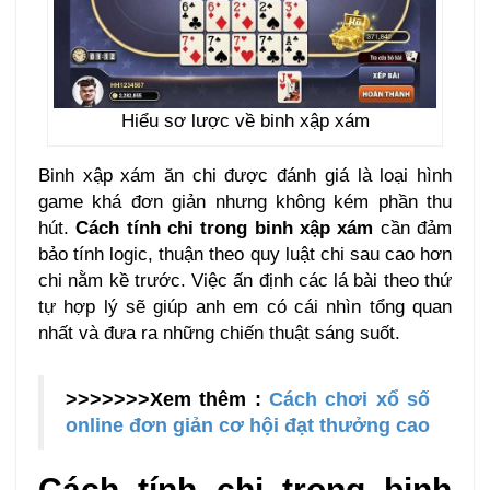
Hiểu sơ lược về binh xập xám
Binh xập xám ăn chi được đánh giá là loại hình
game khá đơn giản nhưng không kém phần thu
hút.
Cách tính chi trong binh xập xám
cần đảm
bảo tính logic, thuận theo quy luật chi sau cao hơn
chi nằm kề trước. Việc ấn định các lá bài theo thứ
tự hợp lý sẽ giúp anh em có cái nhìn tổng quan
nhất và đưa ra những chiến thuật sáng suốt.
>>>>>>>Xem thêm :
Cách chơi xổ số
online đơn giản cơ hội đạt thưởng cao
Cách tính chi trong binh