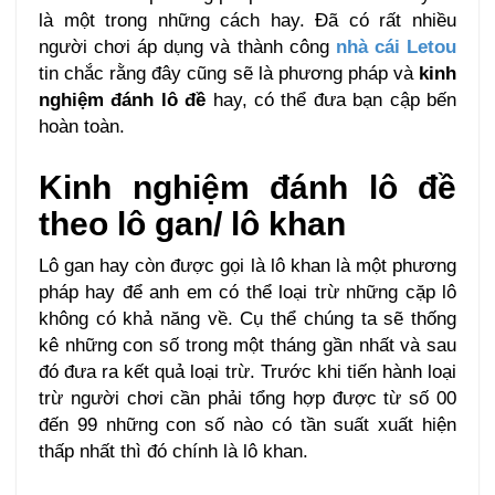
là một trong những cách hay. Đã có rất nhiều
người chơi áp dụng và thành công
nhà cái Letou
tin chắc rằng đây cũng sẽ là phương pháp và
kinh
nghiệm đánh lô đề
hay, có thể đưa bạn cập bến
hoàn toàn.
Kinh nghiệm đánh lô đề
theo lô gan/ lô khan
Lô gan hay còn được gọi là lô khan là một phương
pháp hay để anh em có thể loại trừ những cặp lô
không có khả năng về. Cụ thể chúng ta sẽ thống
kê những con số trong một tháng gần nhất và sau
đó đưa ra kết quả loại trừ. Trước khi tiến hành loại
trừ người chơi cần phải tổng hợp được từ số 00
đến 99 những con số nào có tần suất xuất hiện
thấp nhất thì đó chính là lô khan.