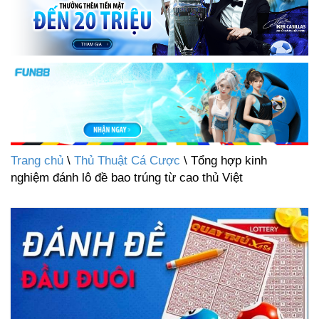
Trang chủ
\
Thủ Thuật Cá Cược
\ Tổng hợp kinh
nghiệm đánh lô đề bao trúng từ cao thủ Việt