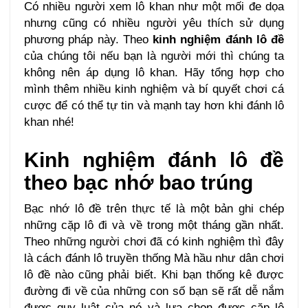
Có nhiều người xem lô khan như một mối đe dọa
nhưng cũng có nhiều người yêu thích sử dụng
phương pháp này. Theo
kinh nghiệm đánh lô đề
của chúng tôi nếu bạn là người mới thì chúng ta
không nên áp dụng lô khan. Hãy tổng hợp cho
mình thêm nhiều kinh nghiệm và bí quyết chơi cá
cược để có thể tự tin và mạnh tay hơn khi đánh lô
khan nhé!
Kinh nghiệm đánh lô đề
theo bạc nhớ bao trúng
Bạc nhớ lô đề trên thực tế là một bản ghi chép
những cặp lô đi và về trong một tháng gần nhất.
Theo những người chơi đã có kinh nghiệm thì đây
là cách đánh lô truyền thống Mà hầu như dân chơi
lô đề nào cũng phải biết. Khi bạn thống kê được
đường đi về của những con số bạn sẽ rất dễ nắm
được quy luật của nó và lựa chọn được cặp lô