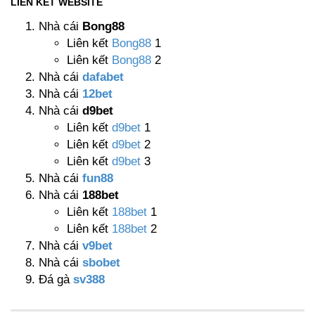
LIÊN KẾT WEBSITE
Nhà cái
Bong88
Liên kết
Bong88
1
Liên kết
Bong88
2
Nhà cái
dafabet
Nhà cái
12bet
Nhà cái
d9bet
Liên kết
d9bet
1
Liên kết
d9bet
2
Liên kết
d9bet
3
Nhà cái
fun88
Nhà cái
188bet
Liên kết
188bet
1
Liên kết
188bet
2
Nhà cái
v9bet
Nhà cái
sbobet
Đá gà
sv388