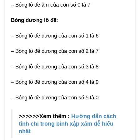
– Bóng lô đề âm của con số 0 là 7
Bóng dương lô đề:
– Bóng lô đề dương của con số 1 là 6
– Bóng lô đề dương của con số 2 là 7
– Bóng lô đề dương của con số 3 là 8
– Bóng lô đề dương của con số 4 là 9
– Bóng lô đề dương của con số 5 là 0
>>>>>>Xem thêm :
Hướng dẫn cách
tính chi trong binh xập xám dễ hiểu
nhất