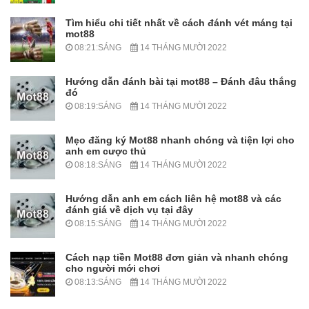
Tìm hiểu chi tiết nhất về cách đánh vét máng tại
mot88
08:21:SÁNG
14 THÁNG MƯỜI 2022
Hướng dẫn đánh bài tại mot88 – Đánh đâu thắng
đó
08:19:SÁNG
14 THÁNG MƯỜI 2022
Mẹo đăng ký Mot88 nhanh chóng và tiện lợi cho
anh em cược thủ
08:18:SÁNG
14 THÁNG MƯỜI 2022
Hướng dẫn anh em cách liên hệ mot88 và các
đánh giá về dịch vụ tại đây
08:15:SÁNG
14 THÁNG MƯỜI 2022
Cách nạp tiền Mot88 đơn giản và nhanh chóng
cho người mới chơi
08:13:SÁNG
14 THÁNG MƯỜI 2022