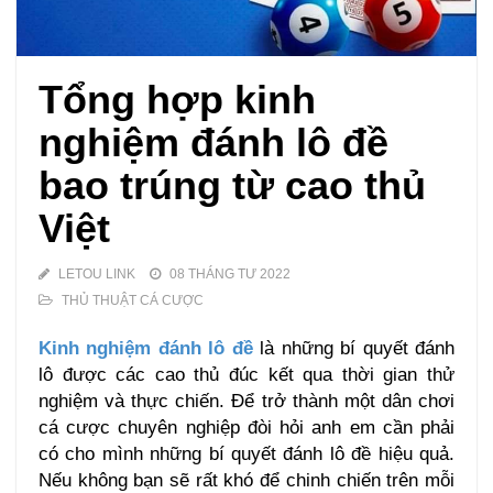
Tổng hợp kinh
nghiệm đánh lô đề
bao trúng từ cao thủ
Việt
LETOU LINK
08 THÁNG TƯ 2022
THỦ THUẬT CÁ CƯỢC
Kinh nghiệm đánh lô đề
là những bí quyết đánh
lô được các cao thủ đúc kết qua thời gian thử
nghiệm và thực chiến. Để trở thành một dân chơi
cá cược chuyên nghiệp đòi hỏi anh em cần phải
có cho mình những bí quyết đánh lô đề hiệu quả.
Nếu không bạn sẽ rất khó để chinh chiến trên mỗi