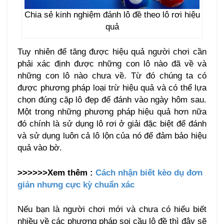
Chia sẻ kinh nghiệm đánh lô đề theo lô rơi hiệu
quả
Tuy nhiên để tăng được hiệu quả người chơi cần
phải xác định được những con lô nào đã về và
những con lô nào chưa về. Từ đó chúng ta có
được phương pháp loại trừ hiệu quả và có thể lựa
chọn đúng cặp lô đẹp để đánh vào ngày hôm sau.
Một trong những phương pháp hiệu quả hơn nữa
đó chính là sử dụng lô rơi ở giải đặc biệt để đánh
và sử dụng luôn cả lô lộn của nó để đảm bảo hiệu
quả vào bờ.
>>>>>>Xem thêm :
Cách nhận biết kèo dụ đơn
giản nhưng cực kỳ chuẩn xác
Nếu bạn là người chơi mới và chưa có hiểu biết
nhiều về các phương pháp soi cầu lô đề thì đây sẽ