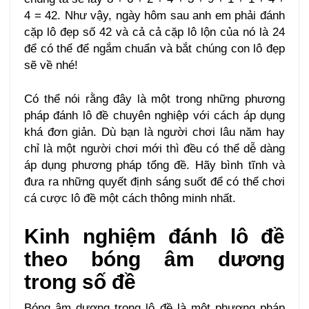
4 = 42. Như vậy, ngày hôm sau anh em phải đánh
cặp lô đẹp số 42 và cả cả cặp lô lộn của nó là 24
để có thể để ngắm chuẩn và bắt chúng con lô đẹp
sẽ về nhé!
Có thể nói rằng đây là một trong những phương
pháp đánh lô đề chuyên nghiệp với cách áp dụng
khá đơn giản. Dù bạn là người chơi lâu năm hay
chỉ là một người chơi mới thì đều có thể dễ dàng
áp dụng phương pháp tổng đề. Hãy bình tĩnh và
đưa ra những quyết định sáng suốt để có thể chơi
cá cược lô đề một cách thông minh nhất.
Kinh nghiệm đánh lô đề
theo bóng âm dương
trong số đề
Bóng âm dương trong lô đề là một phương pháp